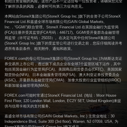
初始注资金额的风险。这些产品不一定适合每一位投资者，请确保您完全
了解所涉及的风险，必要时可向第三方征询意见。
本网站由StoneX集团公司(StoneX Group Inc.)旗下的全资子公司StoneX
Financial Ltd.和嘉盛全球市场有限公司(GAIN Global Markets,
Inc.，“GGMI”)联合管理。StoneX Financial Ltd.在英国金融行为监管局
(FCA)注册并受其监管(FCA号码：446717)。GGMI受开曼群岛金融管理
局监管（许可证号码：25033）。在决定与其中任何StoneX集团公司
(StoneX Group Inc.)旗下的受监管公司进行交易之前，您应仔细阅读并考
虑所有条款条件、相关附件、通知和政策。
FOREX.com的母公司StoneX集团公司(StoneX Group Inc.)为纳斯达克证
券交易所上市公司，透过旗下成员企业在全球7个监管区域下运作，其中
包括英国金融行为监管局(FCA)、美国商品期货委员会(CFTC)、美国国家
期货协会(NFA)、日本金融服务管理局(FSA)、澳大利亚证券投资委员会
(ASIC)、开曼群岛金融管理局(CIMA)、加拿大投资行业监管组织(IIROC)
和新加坡金融管理局(MAS)。
FOREX.com可能时常通过StoneX Financial Ltd. (地址：Moor House
First Floor, 120 London Wall, London, EC2Y 5ET, United Kingdom)来提
供与信用卡相关的支付服务。
嘉盛全球市场有限公司(GAIN Global Markets, Inc.) 主营业地址：30
Independence Blvd, Suite 300 (3rd floor), Warren, NJ 07059, USA, 为
StoneX集团公司(StoneX Group Inc.)旗下成员。