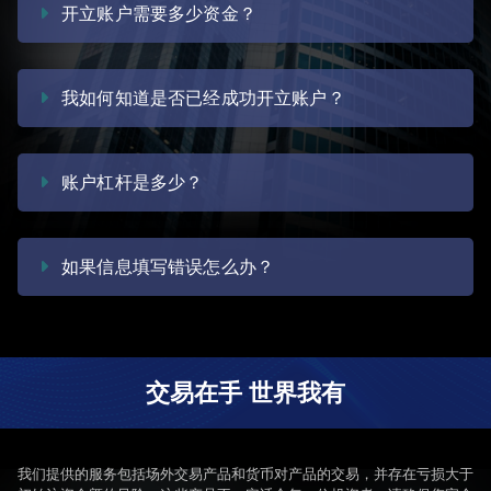
您的身份。通常，我们会尝试立即验证您的身份。如果我们无
开立账户需要多少资金？
法核实您的身份，则我们可能会与您联系，提供额外证明文
件。
所需的最低初始入金是100美金（100个所选帐户基础货币单
位）。不过，我们建议您至少存入2,500，以便进行账户交易时
我如何知道是否已经成功开立账户？
可以更加灵活，也能更好地进行风险管理。
您的申请一旦批准，我们就会给您发送电子邮件。
账户杠杆是多少？
MT4、MT5账户的默认杠杆为200倍，另有50、100、400倍杠
杆可供选择。嘉盛专属账户默认杠杆为200倍，另有400倍杠杆
如果信息填写错误怎么办？
可供选择。请务必注意杠杆越高风险越大。
请通过微信服务号与我们取得联系，避免重复递交申请表
交易在手 世界我有
我们提供的服务包括场外交易产品和货币对产品的交易，并存在亏损大于