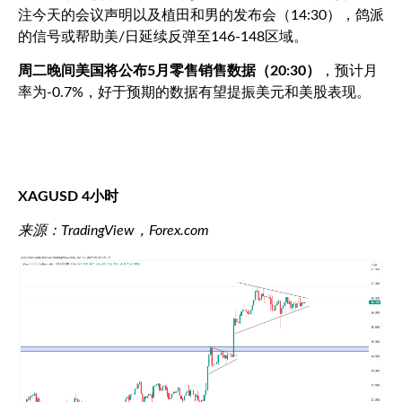
注今天的会议声明以及植田和男的发布会（
14:30
），鸽派
的信号或帮助美
/
日延续反弹至
146-148
区域。
周二晚间美国将公布
5
月零售销售数据（
20:30
）
，预计月
率为
-0.7%
，好于预期的数据有望提振美元和美股表现。
XAGUSD 4
小时
来源：
TradingView
，
Forex.com