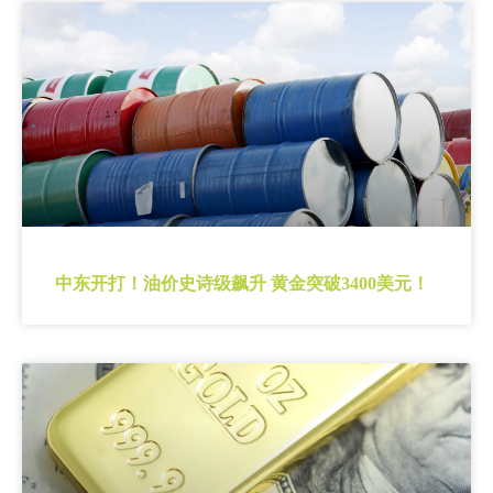
中东开打！油价史诗级飙升 黄金突破3400美元！