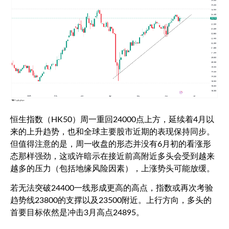
恒生指数（
HK50
）周一重回
24000
点上方，延续着
4
月以
来的上升趋势，也和全球主要股市近期的表现保持同步。
但值得注意的是，周一收盘的形态并没有
6
月初的看涨形
态那样强劲，这或许暗示在接近前高附近多头会受到越来
越多的压力（包括地缘风险因素），上涨势头可能放缓。
若无法突破
24400
一线形成更高的高点，指数或再次考验
趋势线
23800
的支撑以及
23500
附近。上行方向，多头的
首要目标依然是冲击
3
月高点
24895
。