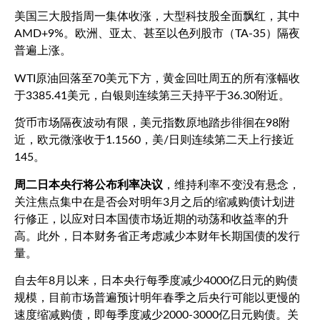
美国三大股指周一集体收涨，大型科技股全面飘红，其中
AMD+9%
。欧洲、亚太、甚至以色列股市（
TA-35
）隔夜
普遍上涨。
WTI
原油回落至
70
美元下方，黄金回吐周五的所有涨幅收
于
3385.41
美元，白银则连续第三天持平于
36.30
附近。
货币市场隔夜波动有限，美元指数原地踏步徘徊在
98
附
近，欧元微涨收于
1.1560
，美
/
日则连续第二天上行接近
145
。
周二日本央行将公布利率决议
，
维持利率不变没有悬念，
关注焦点集中在是否会对明年
3
月之后的缩减购债计划进
行修正，以应对日本国债市场近期的动荡和收益率的升
高。此外，日本财务省正考虑减少本财年长期国债的发行
量。
自去年
8
月以来，日本央行每季度减少
4000
亿日元的购债
规模，目前市场普遍预计明年春季之后央行可能以更慢的
速度缩减购债，即每季度减少
2000-3000
亿日元购债。关