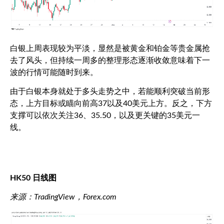
白银上周表现较为平淡，显然是被黄金和铂金等贵金属抢
去了风头，但持续一周多的整理形态逐渐收敛意味着下一
波的行情可能随时到来。
由于白银本身就处于多头走势之中，若能顺利突破当前形
态，上方目标或瞄向前高
37
以及
40
美元上方。反之，下方
支撑可以依次关注
36
、
35.50
，以及更关键的
35
美元一
线。
HK50
日线图
来源：
TradingView
，
Forex.com