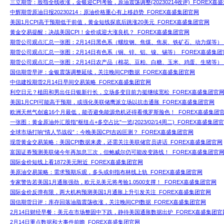
三立期货：股指全线收涨，金银迎CPI考验，原油震荡调整(20230214收评)_FOREX嘉
中辉期货原油日报20230214：原油价格重心有上移趋势_FOREX嘉盛集团官网
美国1月CPI高于预期低于前值，黄金短线探底后跳涨20美元_FOREX嘉盛集团官网
黄金交易提醒：决战美国CPI！金价或迎大涨良机？_FOREX嘉盛集团官网
期货公司观点汇总一张图：2月14日黑色系（螺纹钢、焦煤、焦炭、铁矿石、动力煤等）_
期货公司观点汇总一张图：2月14日有色系（铜、锌、铝、镍、锡等）_FOREX嘉盛集团
期货公司观点汇总一张图：2月14日农产品（棉花、豆粕、白糖、玉米、鸡蛋、生猪等）_
国信期货早评：金银震荡调整延续，关注晚间CPI数据_FOREX嘉盛集团官网
中信建投期货2月14日早间交易策略_FOREX嘉盛集团官网
利空日元？植田和男出任日银新行长，立场多变目前力挺继续宽松_FOREX嘉盛集团官
美国1月CPI可能高于预期，或强化美联储鹰派立场以抗击通胀_FOREX嘉盛集团官网
欧洲天然气创逾16个月最低，能否避免能源危机还得看俄罗斯脸色！_FOREX嘉盛集团
一张图：黄金原油外汇股指"枢纽点+多空占比"一览(2023/02/14周二)_FOREX嘉盛集团
全球市场打响“情人节战役”：今晚美国CPI吉凶叵测？_FOREX嘉盛集团官网
现货黄金交易策略：美国CPI数据来袭，还需关注美联储官员讲话_FOREX嘉盛集团官网
富国证券预测美联储今年再加息三次，但鲍威尔仍可能改变路线！_FOREX嘉盛集团官
国际金价短线上看1872美元附近_FOREX嘉盛集团官网
美原油交易策略：需求预期乐观，多头或剑指布林线上轨_FOREX嘉盛集团官网
专家警告若美国1月通胀强劲，欧元兑美元将考验1.0500支撑！_FOREX嘉盛集团官网
国际金价反弹有限，两大机构预测美国1月通胀上升引发关注_FOREX嘉盛集团官网
国信期货日评：库存回落油脂震荡收涨，关注晚间CPI数据_FOREX嘉盛集团官网
2月14日财经早餐：美元在市场整固中下跌，静待美国通胀数据出炉_FOREX嘉盛集团官
2月14日重点数据和大事件前瞻_FOREX嘉盛集团官网