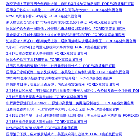
利空英镑！英银预测今年通胀大降，道明称3月或结束加息周期_FOREX嘉盛集团官网
国际金价跌向1820美元，FED鹰派本月初可能有“欠账”_FOREX嘉盛集团官网
NYMEX原油下看76.43美元_FOREX嘉盛集团官网
两大鹰派官员“浇冷水” 市场开始押注3月加息50个基点_FOREX嘉盛集团官网
国际油价跌创逾一周新低，沙特暗示市场积极因素难持久_FOREX嘉盛集团官网
黄金周评：跌创七周新低！红火的数据铸就“鹰”实的FED_FOREX嘉盛集团官网
汇市周评：鹰派FED预期美元上涨，通胀回落经济放缓英镑承压_FOREX嘉盛集团官网
2月20日-2月24日当周重点数据和大事件前瞻_FOREX嘉盛集团官网
2月17日重点数据和大事件前瞻_FOREX嘉盛集团官网
国际金价后市下看1785美元_FOREX嘉盛集团官网
植田和男当选日银新任行长，对日元意味着什么？_FOREX嘉盛集团官网
国际金价小幅反弹，但多头须离场，该风险上升将利好美元_FOREX嘉盛集团官网
2023年铂金市场新媒体培训班在深圳首站开启！_FOREX嘉盛集团官网
国信期货日评：美豆油止跌反弹，内盘油脂震荡收涨_FOREX嘉盛集团官网
2月16日财经早餐：美联储加息押注提振美元升至六周高位，金价触及逾一个月最低_FO
2月16日重点数据和大事件前瞻_FOREX嘉盛集团官网
中辉期货原油日报20230215：原油冲高受阻，美抛储压制油价_FOREX嘉盛集团官网
现货黄金跌向1830，FED官员鹰声大鸣，但不乏无奈_FOREX嘉盛集团官网
2月15日财经早餐：金价因美联储鹰派讲话回吐涨幅，美元兑日元创六周新高_FOREX
2月15日重点数据和大事件前瞻_FOREX嘉盛集团官网
NYMEX或跌破78.45美元_FOREX嘉盛集团官网
国际油价下跌，应对俄罗斯减产，美国政府再打这张牌_FOREX嘉盛集团官网