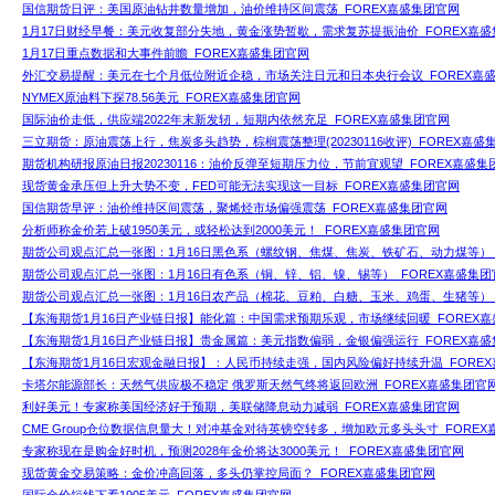
国信期货日评：美国原油钻井数量增加，油价维持区间震荡_FOREX嘉盛集团官网
1月17日财经早餐：美元收复部分失地，黄金涨势暂歇，需求复苏提振油价_FOREX嘉
1月17日重点数据和大事件前瞻_FOREX嘉盛集团官网
外汇交易提醒：美元在七个月低位附近企稳，市场关注日元和日本央行会议_FOREX嘉
NYMEX原油料下探78.56美元_FOREX嘉盛集团官网
国际油价走低，供应端2022年末新发轫，短期内依然充足_FOREX嘉盛集团官网
三立期货：原油震荡上行，焦炭多头趋势，棕榈震荡整理(20230116收评)_FOREX嘉盛
期货机构研报原油日报20230116：油价反弹至短期压力位，节前宜观望_FOREX嘉盛集
现货黄金承压但上升大势不变，FED可能无法实现这一目标_FOREX嘉盛集团官网
国信期货早评：油价维持区间震荡，聚烯烃市场偏强震荡_FOREX嘉盛集团官网
分析师称金价若上破1950美元，或轻松达到2000美元！_FOREX嘉盛集团官网
期货公司观点汇总一张图：1月16日黑色系（螺纹钢、焦煤、焦炭、铁矿石、动力煤等）_
期货公司观点汇总一张图：1月16日有色系（铜、锌、铝、镍、锡等）_FOREX嘉盛集团
期货公司观点汇总一张图：1月16日农产品（棉花、豆粕、白糖、玉米、鸡蛋、生猪等）_
【东海期货1月16日产业链日报】能化篇：中国需求预期乐观，市场继续回暖_FOREX
【东海期货1月16日产业链日报】贵金属篇：美元指数偏弱，金银偏强运行_FOREX嘉
【东海期货1月16日宏观金融日报】：人民币持续走强，国内风险偏好持续升温_FORE
卡塔尔能源部长：天然气供应极不稳定 俄罗斯天然气终将返回欧洲_FOREX嘉盛集团官
利好美元！专家称美国经济好于预期，美联储降息动力减弱_FOREX嘉盛集团官网
CME Group仓位数据信息量大！对冲基金对待英镑空转多，增加欧元多头头寸_FORE
专家称现在是购金好时机，预测2028年金价将达3000美元！_FOREX嘉盛集团官网
现货黄金交易策略：金价冲高回落，多头仍掌控局面？_FOREX嘉盛集团官网