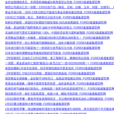
金价短线继续承压，本周美联储鲍威尔将再度登台亮相_FOREX嘉盛集团官网
期货公司观点汇总一张图：2月6日农产品（棉花、豆粕、白糖、玉米、鸡蛋、生猪等）_F
黄金市场分析：1825-23美元附近可能成为黄金买家的最后防线_FOREX嘉盛集团官网
2月6日汇市观潮：欧元、英镑和日元技术分析_FOREX嘉盛集团官网
前财长萨默斯：美国经济软着陆可能性增加 但仍未脱离困境_FOREX嘉盛集团官网
高盛：原油闲置产能即将耗尽 油价今年料再破100美元_FOREX嘉盛集团官网
石油和天然气需求又迎新利好？IEA：中国经济反弹力度料超预期_FOREX嘉盛集团官网
本周黄金恐遭进一步抛售，若跌破1850美元恐测试1800美元！_FOREX嘉盛集团官网
国信期货早评：担心美联储可能继续加息，油价大幅回调_FOREX嘉盛集团官网
日本央行新行长可能是他？一则消息引发早盘日元大跌_FOREX嘉盛集团官网
日本央行缘何调整收益率曲线控制的货币政策_FOREX嘉盛集团官网
【华安期货】石油化工2月5日周报：复工预期不足，聚烯烃高位回落_FOREX嘉盛集团
一张图：黄金原油外汇股指"枢纽点+多空占比"一览(2023/02/06周一)_FOREX嘉盛集团
美国名嘴称1月份非农强劲，经济有韧性能应对更多加息_FOREX嘉盛集团官网
【华安期货】沪铝2月5日周报：震荡区间仍将延续_FOREX嘉盛集团官网
现货黄金交易策略：金价险守1860关口，短线反弹或难以持续_FOREX嘉盛集团官网
美原油交易策略：憧憬中国需求复苏前景，油价温和反弹_FOREX嘉盛集团官网
欧洲天然气储备创纪录高位，价格续跌！智库为何还是提倡节约？_FOREX嘉盛集团官
国信期货日评：铁矿石延续震荡，焦煤小涨，螺纹冲高回落_FOREX嘉盛集团官网
2月6日财经早餐：聚焦拜登发表国情咨文，关注俄对欧盟就其油价上限制裁回应_FORE
2月6日重点数据和大事件前瞻_FOREX嘉盛集团官网
2月4日财经早餐：就业数据格外强劲引发美联储激进行动担忧，美元创近四个半月最佳单日