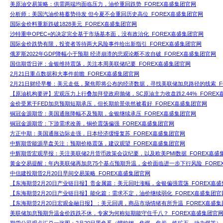
美原油交易策略：供需两端均面临压力，油价重回跌势_FOREX嘉盛集团官网
分析师：美国汽油价格蓄势待发 但今夏不会重回历史高位_FOREX嘉盛集团官网
国际金价料重新跌破1828美元_FOREX嘉盛集团官网
沙特重申OPEC+的决定完全基于市场基本面，没有政治化_FOREX嘉盛集团官网
国际金价跌势有限，投资者等待两大风险事件给出新指引_FOREX嘉盛集团官网
俄罗斯2022年GDP降幅小于预期 经济崩溃的悲观论断不攻自破_FOREX嘉盛集团官网
国信期货日评：金银维持震荡，关注本周美联储纪要_FOREX嘉盛集团官网
2月21日重点数据和大事件前瞻_FOREX嘉盛集团官网
2月21日财经早餐：美元走低，聚焦即将公布的经济数据，寻找美联储加息路径的线索_F
【原油机构要评】宏观压力上行叠加拜登政府抛储，SC原油主力收盘跌2.44%_FOREX
金价受累于FED加息预期短期承压，但长期前景依然被看好_FOREX嘉盛集团官网
铜冠金源期货：美国通胀降幅不及预期，金银继续承压_FOREX嘉盛集团官网
铜冠金源期货：下游需求改善，铜价震荡偏强_FOREX嘉盛集团官网
方正中期：美国通胀边际走强，日本经济缓慢复苏_FOREX嘉盛集团官网
中辉期货能源早盘关注：预期价格震荡，建议观望_FOREX嘉盛集团官网
中辉期货宏观早报：关注美联储2月货币政策会议纪要，以及欧美PMI数据_FOREX嘉盛
黄金交易提醒：年内美联储再加息75个基点预期升温，金价面临进一步下行风险_FORE
中信建投期货2月20日早间交易策略_FOREX嘉盛集团官网
【东海期货2月20日产业链日报】贵金属篇：美元回吐涨幅，金银偏强震荡_FOREX嘉
【东海期货2月20日产业链日报】能化篇：需求不定，油价继续弱化_FOREX嘉盛集团官
【东海期货2月20日宏观金融日报】：美元回调，商品市场情绪有所升温_FOREX嘉盛集
美联储加息预期升温金价跌跌不休，专家为何称短期能守住千八？_FOREX嘉盛集团官