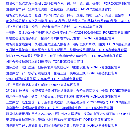
期货公司观点汇总一张图：2月9日有色系（铜、锌、铝、镍、锡等）_FOREX嘉盛集团
国信期货早评：预期继续调整，金银震荡，原糖走升_FOREX嘉盛集团官网
期货公司观点汇总一张图：2月9日农产品（棉花、豆粕、白糖、玉米、鸡蛋、生猪等）_F
黄金市场分析：首个阻力位是1886.35美元，随后是20日均线切入位及1900美元_FORE
2月8日汇市观潮：欧元、英镑和澳元技术分析_FOREX嘉盛集团官网
一张图：黄金原油外汇股指"枢纽点+多空占比"一览(2023/02/09周四)_FOREX嘉盛集团
白银协会谨慎看涨银价，预测今年均价在23美元左右！_FOREX嘉盛集团官网
现货黄金交易策略：关注初请失业金人数变动，继续留意1900关口阻力_FOREX嘉盛集
美原油交易策略：库存压力令多头有所顾忌，警惕短线回调风险_FOREX嘉盛集团官网
伊朗OPEC代表看好亚洲需求，称下半年油价或达100美元！_FOREX嘉盛集团官网
国际金价短线继续上看1896美元_FOREX嘉盛集团官网
国际金价日线四连涨，但多头前景堪忧担心FED重推该立场_FOREX嘉盛集团官网
国信期货日评：铁矿石震荡拉升，原油上涨，聚烯烃止跌_FOREX嘉盛集团官网
NYMEX原油或回落至77.36美元_FOREX嘉盛集团官网
2月9日重点数据和大事件前瞻_FOREX嘉盛集团官网
2月9日财经早餐：投资者等待美国下周通胀数据，金价在震荡交投中小涨_FOREX嘉盛
布油创一周新高，受益于弱势美元，但欧盟此举料限制涨幅_FOREX嘉盛集团官网
三立期货：股指震荡下行，金银全线收跌，原油企稳反弹(20230208收评)_FOREX嘉盛
中衍期货：宏观情绪回暖叠加API去库，油价延续反弹_FOREX嘉盛集团官网
期货机构研报原油日报20230208：原油价格大幅反弹，反弹动力预计有所下降_FORE
现货黄金日线三连涨，鲍威尔讲话暗示未来“充满意外”_FOREX嘉盛集团官网
国信期货早评：原油高涨，国际油脂震荡走高，原糖走升_FOREX嘉盛集团官网