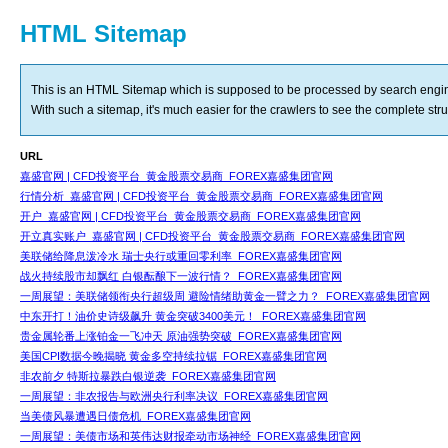
HTML Sitemap
This is an HTML Sitemap which is supposed to be processed by search engi
With such a sitemap, it's much easier for the crawlers to see the complete struct
URL
嘉盛官网 | CFD投资平台_黄金股票交易商_FOREX嘉盛集团官网
行情分析_嘉盛官网 | CFD投资平台_黄金股票交易商_FOREX嘉盛集团官网
开户_嘉盛官网 | CFD投资平台_黄金股票交易商_FOREX嘉盛集团官网
开立真实账户_嘉盛官网 | CFD投资平台_黄金股票交易商_FOREX嘉盛集团官网
美联储给降息泼冷水 瑞士央行或重回零利率_FOREX嘉盛集团官网
战火持续股市却飘红 白银酝酿下一波行情？_FOREX嘉盛集团官网
一周展望：美联储领衔央行超级周 避险情绪助黄金一臂之力？_FOREX嘉盛集团官网
中东开打！油价史诗级飙升 黄金突破3400美元！_FOREX嘉盛集团官网
贵金属轮番上涨铂金一飞冲天 原油强势突破_FOREX嘉盛集团官网
美国CPI数据今晚揭晓 黄金多空持续拉锯_FOREX嘉盛集团官网
非农前夕 特斯拉暴跌白银逆袭_FOREX嘉盛集团官网
一周展望：非农报告与欧洲央行利率决议_FOREX嘉盛集团官网
当美债风暴遭遇日债危机_FOREX嘉盛集团官网
一周展望：美债市场和英伟达财报牵动市场神经_FOREX嘉盛集团官网