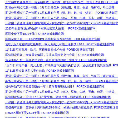
长安期货贵金属早评：黄金期价或下存支撑，以逢低做多为主，注意止盈止损_FOREX
期货公司观点汇总一张图：1月31日黑色系（螺纹钢、焦煤、焦炭、铁矿石、动力煤等）_
期货公司观点汇总一张图：1月31日有色系（铜、锌、铝、镍、锡等）_FOREX嘉盛集团
期货公司观点汇总一张图：1月31日农产品（棉花、豆粕、白糖、玉米、鸡蛋、生猪等）_
一张图：黄金原油外汇股指"枢纽点+多空占比"一览(2023/01/31周二)_FOREX嘉盛集团
2023年能源市场趋势如何？专家给出三大预测！_FOREX嘉盛集团官网
国际金价下看1891美元_FOREX嘉盛集团官网
国际金价下跌，FED须警惕IMF最新报告提及的忧虑_FOREX嘉盛集团官网
若欧元区1月通胀致欧银加息，欧元兑美元可能上涨测试1.10！_FOREX嘉盛集团官网
1月31日汇市观潮：欧元、英镑和日元技术分析_FOREX嘉盛集团官网
国信期货日评：金银震荡偏弱，关注本周欧美央行会议_FOREX嘉盛集团官网
黄金市场分析：美联储议息前，金价震荡持稳的几率更大_FOREX嘉盛集团官网
1月31日财经早餐：美元上涨，市场关注本周主要央行会议，油价受累于俄供应强劲_FO
1月31日重点数据和大事件前瞻_FOREX嘉盛集团官网
期货公司观点汇总一张图：1月30日黑色系（螺纹钢、焦煤、焦炭、铁矿石、动力煤等）_
期货公司观点汇总一张图：1月30日有色系（铜、锌、铝、镍、锡等）_FOREX嘉盛集团
机构称油气市场将迎动荡的一年！背后都有哪些原因？_FOREX嘉盛集团官网
期货公司观点汇总一张图：1月30日农产品（棉花、豆粕、白糖、玉米、鸡蛋、生猪等）_
国信期货早评：关注OPEC+产量变化，燃油反弹，沥青震荡_FOREX嘉盛集团官网
一张图：黄金原油外汇股指"枢纽点+多空占比"一览(2023/01/30周一)_FOREX嘉盛集团
美指仍有支撑！美联储本周料加息25个基点，鲍威尔或竭力避免放鸽_FOREX嘉盛集团
NYMEX原油下看78.28美元_FOREX嘉盛集团官网