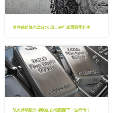
美联储给降息泼冷水 瑞士央行或重回零利率
战火持续股市却飘红 白银酝酿下一波行情？