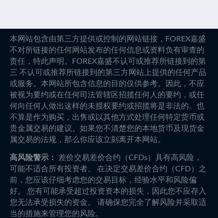
本网站包含由第三方提供或控制的网站链接，FOREX嘉盛
不对所链接的任何网站发布的任何信息或资料负有审查的
责任，特此声明。FOREX嘉盛不认可或推荐所链接到的第
三 不认可或推荐所链接到的第三方网站上提供的任何产品
或服务。本网站所包含信息的目的仅供参考。因此，不应
被视为要约或在任何司法管辖区招揽任何人的要约，或任
何向任何人做出这样的未授权要约或招揽将是非法的。也
不算是作为购买，出售或以其他方式处理任何特定货币或
贵金属交易的建议。如果您不清楚您的本地货币及现货金
属交易的法规，那么你应该立刻离开本网站。
高风险警示：
差价交易差价合约（CFDs）具有高风险，
可能不适合所有投资者。 在决定交易差价合约（CFD）之
前，您应该仔细考虑您的交易目标，经验水平和风险偏
好。 您有可能承受超过投资资本的损失，因此您不应存入
您无法承受损失的资金。 请确保您完全了解风险并采取适
当的措施来管理您的风险。