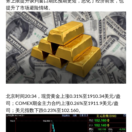
务上限提升谈判窗口期比预期更短，恶化了经济前景，也
提升了市场避险情绪。
北京时间20:34，
现货黄金
上涨0.31%至1910.34美元/盎
司；COMEX期金主力合约上涨0.26%至1911.9美元/盎
司；
美元指数
下跌0.23%至102.160。