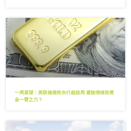
一周展望：美联储领衔央行超级周 避险情绪助黄
金一臂之力？