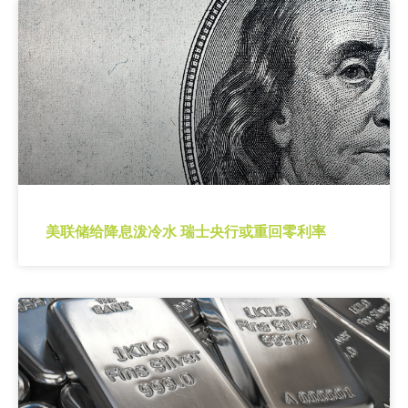
美联储给降息泼冷水 瑞士央行或重回零利率