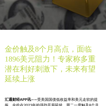
金价触及8个月高点，面临
1896美元阻力！专家称多重
潜在利好刺激下，未来有望
延续上涨
汇通财经APP讯——
受美国国债低收益率和美元走软的提
振，金价在2023年的强劲开局延续，周二一度触及8个月