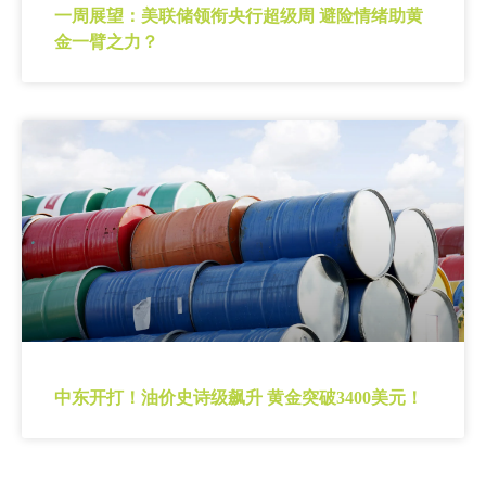
一周展望：美联储领衔央行超级周 避险情绪助黄
金一臂之力？
中东开打！油价史诗级飙升 黄金突破3400美元！