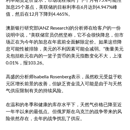
利率期货定价显示，市场现在倾向于下个月有75%可能性
加息25个基点，美联储的目标利率在6月达到4.947%峰
值，然后在12月下降到4.465%。
澳新银行研究部(ANZ Research)的分析师在给客户的一份
说明中说，“美联储官员仍然坚称，它不会很快降息，但市
场正在为今年的加息在年底前全面解除定价。如果这些降
息可能性被排除，美元的不利因素可能会减弱。”衡量美元
兑包括欧元在内的一篮子货币的
美元指数
变化不大，上涨
0.01%，报103.26。
高盛的分析师Isabella Rosenberg表示，虽然欧元受益于欧
元区增长前景的改善，但缺乏资金流入可能是由于与天然
气供应限制有关的持续风险。
在温和的冬季和健康的库存水平下，天然气价格已降至近
一年半以来的最低点。但俄罗斯在乌克兰的战争带来的风
险依然存在，去年的战争扰乱了供应。