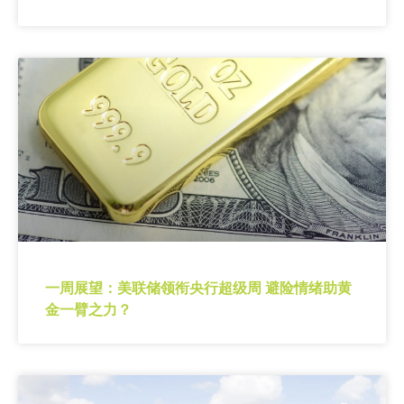
一周展望：美联储领衔央行超级周 避险情绪助黄
金一臂之力？