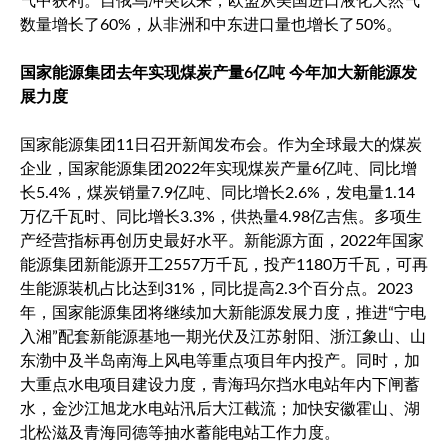
气中获利。自俄乌冲突以来，欧盟从美国进口液化天然气
数量增长了60%，从非洲和中东进口量也增长了50%。
国家能源集团去年实现煤炭产量6亿吨 今年加大新能源发
展力度
国家能源集团11日召开新闻发布会。作为全球最大的煤炭
企业，国家能源集团2022年实现煤炭产量6亿吨、同比增
长5.4%，煤炭销量7.9亿吨、同比增长2.6%，发电量1.14
万亿千瓦时、同比增长3.3%，供热量4.98亿吉焦。多项生
产经营指标再创历史最好水平。新能源方面，2022年国家
能源集团新能源开工2557万千瓦，投产1180万千瓦，可再
生能源装机占比达到31%，同比提高2.3个百分点。2023
年，国家能源集团将继续加大新能源发展力度，推进“宁电
入湘”配套新能源基地一期光伏及江苏射阳、浙江象山、山
东渤中及半岛南海上风电等重点项目年内投产。同时，加
大重点水电项目建设力度，青海玛尔挡水电站年内下闸蓄
水，金沙江旭龙水电站汛后大江截流；加快安徽霍山、湖
北松滋及青海同德等抽水蓄能电站工作力度。