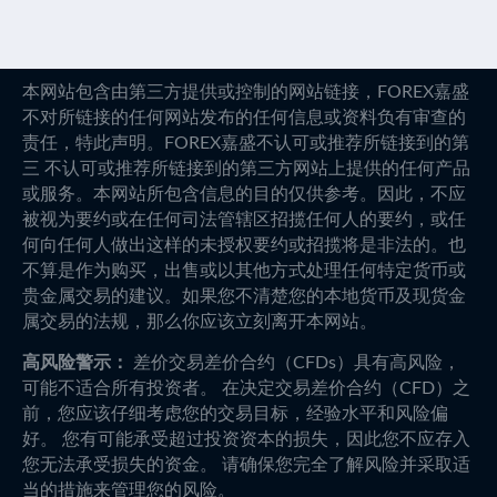
本网站包含由第三方提供或控制的网站链接，FOREX嘉盛
不对所链接的任何网站发布的任何信息或资料负有审查的
责任，特此声明。FOREX嘉盛不认可或推荐所链接到的第
三 不认可或推荐所链接到的第三方网站上提供的任何产品
或服务。本网站所包含信息的目的仅供参考。因此，不应
被视为要约或在任何司法管辖区招揽任何人的要约，或任
何向任何人做出这样的未授权要约或招揽将是非法的。也
不算是作为购买，出售或以其他方式处理任何特定货币或
贵金属交易的建议。如果您不清楚您的本地货币及现货金
属交易的法规，那么你应该立刻离开本网站。
高风险警示：
差价交易差价合约（CFDs）具有高风险，
可能不适合所有投资者。 在决定交易差价合约（CFD）之
前，您应该仔细考虑您的交易目标，经验水平和风险偏
好。 您有可能承受超过投资资本的损失，因此您不应存入
您无法承受损失的资金。 请确保您完全了解风险并采取适
当的措施来管理您的风险。