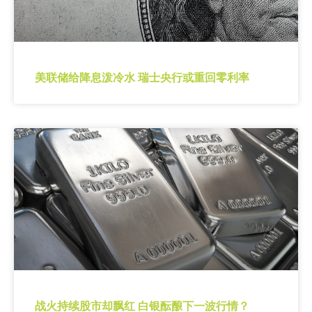
美联储给降息泼冷水 瑞士央行或重回零利率
战火持续股市却飘红 白银酝酿下一波行情？