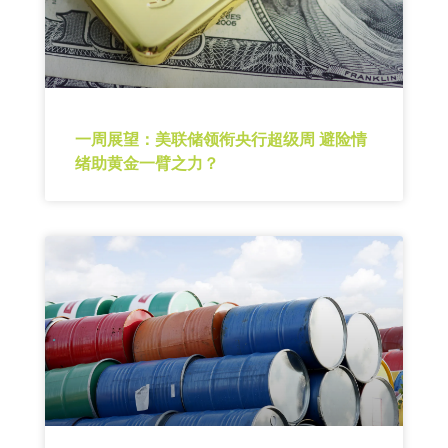
一周展望：美联储领衔央行超级周 避险情
绪助黄金一臂之力？