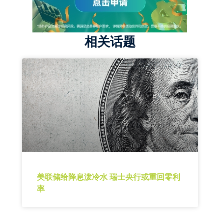
相关话题
美联储给降息泼冷水 瑞士央行或重回零利
率