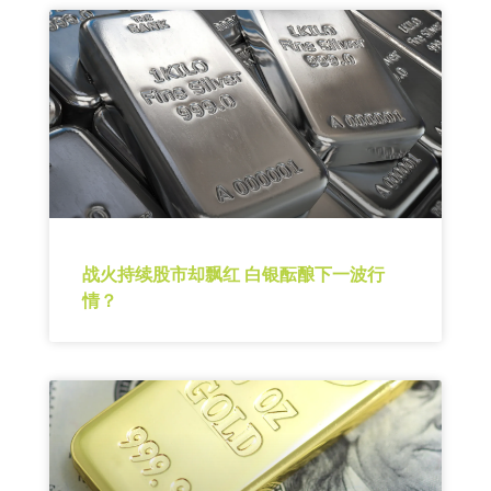
战火持续股市却飘红 白银酝酿下一波行
情？