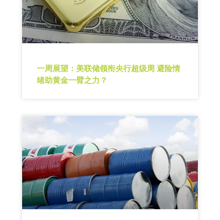
一周展望：美联储领衔央行超级周 避险情
绪助黄金一臂之力？