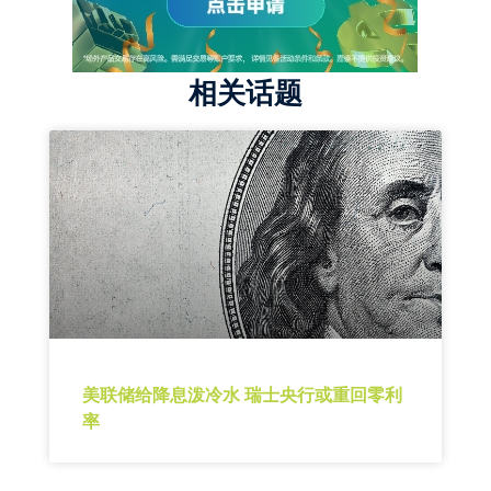
相关话题
美联储给降息泼冷水 瑞士央行或重回零利
率