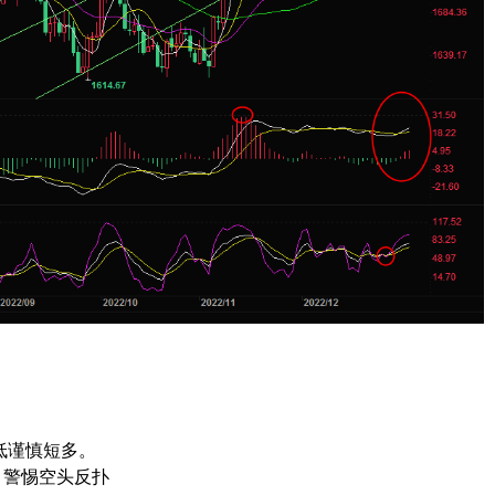
低谨慎短多。
，警惕空头反扑