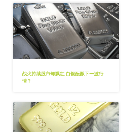
战火持续股市却飘红 白银酝酿下一波行
情？