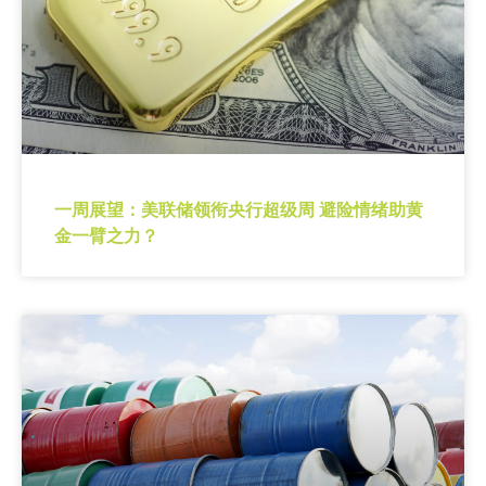
一周展望：美联储领衔央行超级周 避险情绪助黄
金一臂之力？