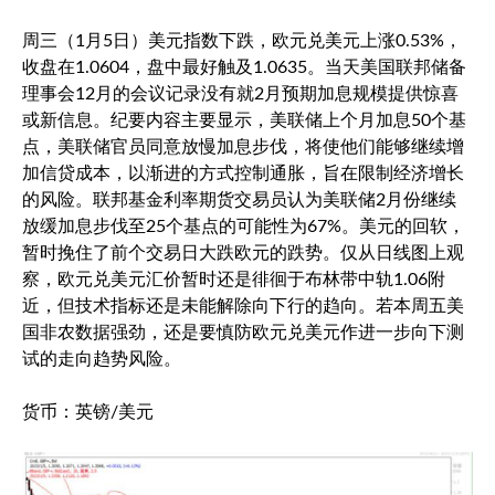
周三（1月5日）
美元指数
下跌，
欧元兑美元
上涨0.53%，
收盘在1.0604，盘中最好触及1.0635。当天美国联邦储备
理事会12月的会议记录没有就2月预期加息规模提供惊喜
或新信息。纪要内容主要显示，美联储上个月加息50个基
点，美联储官员同意放慢加息步伐，将使他们能够继续增
加信贷成本，以渐进的方式控制通胀，旨在限制经济增长
的风险。联邦基金利率期货交易员认为美联储2月份继续
放缓加息步伐至25个基点的可能性为67%。美元的回软，
暂时挽住了前个交易日大跌欧元的跌势。仅从日线图上观
察，
欧元兑美元
汇价暂时还是徘徊于布林带中轨1.06附
近，但技术指标还是未能解除向下行的趋向。若本周五美
国非农数据强劲，还是要慎防
欧元兑美元
作进一步向下测
试的走向趋势风险。
货币：英镑/美元