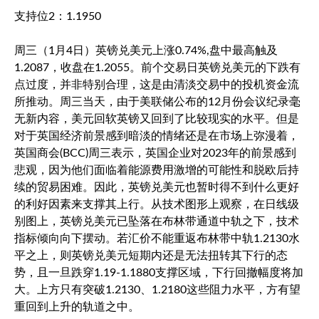
支持位2：1.1950
周三（1月4日）
英镑兑美元
上涨0.74%,盘中最高触及
1.2087，收盘在1.2055。前个交易日
英镑兑美元
的下跌有
点过度，并非特别合理，这是由清淡交易中的投机资金流
所推动。周三当天，由于美联储公布的12月份会议纪录毫
无新内容，美元回软英镑又回到了比较现实的水平。但是
对于英国经济前景感到暗淡的情绪还是在市场上弥漫着，
英国商会(BCC)周三表示，英国企业对2023年的前景感到
悲观，因为他们面临着能源费用激增的可能性和脱欧后持
续的贸易困难。因此，
英镑兑美元
也暂时得不到什么更好
的利好因素来支撑其上行。从技术图形上观察，在日线级
别图上，
英镑兑美元
已坠落在布林带通道中轨之下，技术
指标倾向向下摆动。若汇价不能重返布林带中轨1.2130水
平之上，则
英镑兑美元
短期内还是无法扭转其下行的态
势，且一旦跌穿1.19-1.1880支撑区域，下行回撤幅度将加
大。上方只有突破1.2130、1.2180这些阻力水平，方有望
重回到上升的轨道之中。