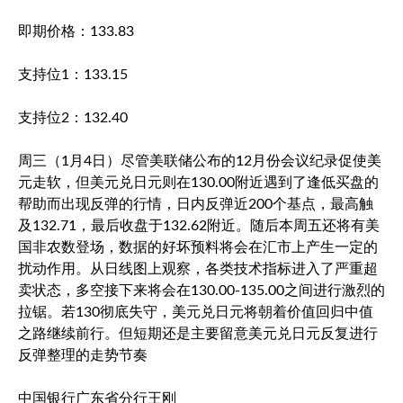
即期价格：133.83
支持位1：133.15
支持位2：132.40
周三（1月4日）尽管美联储公布的12月份会议纪录促使美
元走软，但
美元兑日元
则在130.00附近遇到了逢低买盘的
帮助而出现反弹的行情，日内反弹近200个基点，最高触
及132.71，最后收盘于132.62附近。随后本周五还将有美
国非农数登场，数据的好坏预料将会在汇市上产生一定的
扰动作用。从日线图上观察，各类技术指标进入了严重超
卖状态，多空接下来将会在130.00-135.00之间进行激烈的
拉锯。若130彻底失守，
美元兑日元
将朝着价值回归中值
之路继续前行。但短期还是主要留意
美元兑日元
反复进行
反弹整理的走势节奏
中国银行广东省分行王刚