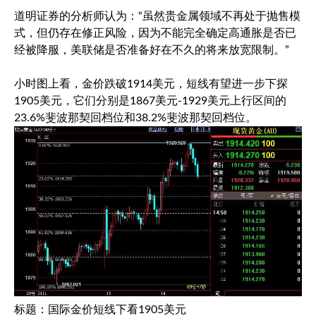
道明证券的分析师认为：“虽然贵金属领域不再处于抛售模
式，但仍存在修正风险，因为不能完全确定高通胀是否已
经被降服，美联储是否准备好在不久的将来放宽限制。”
小时图上看，金价跌破1914美元，短线有望进一步下探
1905美元，它们分别是1867美元-1929美元上行区间的
23.6%斐波那契回档位和38.2%斐波那契回档位。
标题：国际金价短线下看1905美元