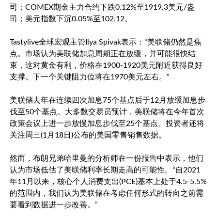
司；COMEX期金主力合约下跌0.12%至1919.3美元/盎
司；
美元指数
下沉0.05%至102.12。
Tastylive全球宏观主管Ilya Spivak表示：“美联储仍然是焦
点。市场认为美联储加息周期正在放缓，并可能很快结
束，这对黄金有利，价格在1900-1920美元附近获得良好
支撑。下一个关键阻力位将在1970美元左右。”
美联储去年在连续四次加息75个基点后于12月放缓加息步
伐至50个基点。大多数交易员预计，美联储将在今年首次
政策会议上进一步放慢加息步伐至25个基点。投资者还将
关注周三(1月18日)公布的美国零售销售数据。
然而，布朗兄弟哈里曼的分析师在一份报告中表示，他们
认为市场低估了美联储利率长期走高的可能性。“自2021
年11月以来，核心个人消费支出(PCE)基本上处于4.5-5.5%
的范围内，我们认为美联储在考虑任何形式的转向之前需
要看到数据进一步改善。”