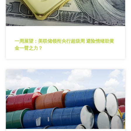
一周展望：美联储领衔央行超级周 避险情绪助黄
金一臂之力？