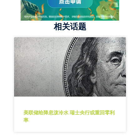
相关话题
美联储给降息泼冷水 瑞士央行或重回零利
率