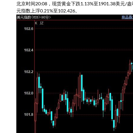
北京时间20:08，
现货黄金
下跌1.13%至1901.38美元
元指数
上浮0.21%至102.426。