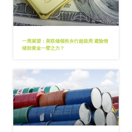
一周展望：美联储领衔央行超级周 避险情
绪助黄金一臂之力？