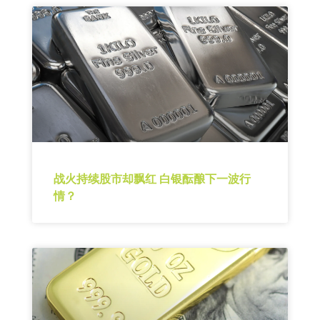
战火持续股市却飘红 白银酝酿下一波行
情？