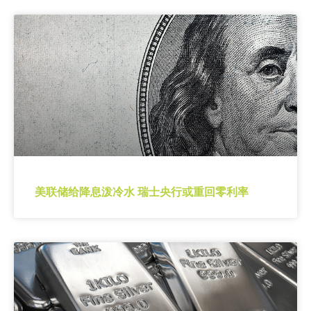
美联储给降息泼冷水 瑞士央行或重回零利率