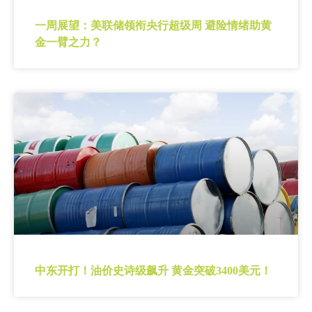
一周展望：美联储领衔央行超级周 避险情绪助黄
金一臂之力？
中东开打！油价史诗级飙升 黄金突破3400美元！