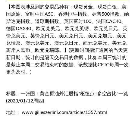
【本图表涉及到的交易品种有：
现货黄金
、
现货白银
、美
国原油、富时中国A50、香港
恒生指数
、
标普500
指数、纳
斯达克指数、道琼斯指数、
英国富时100
、法国CAC40、
德国DAX40、
欧元兑美元
、欧元兑英镑、欧元兑日元、
英
镑兑美元
、
英镑兑日元
、
美元兑日元
、
美元兑加元
、
美元
兑瑞郎
、
澳元兑美元
、澳元兑日元、
纽元兑美元
、
美元兑
离岸人民币
、欧元兑瑞郎。】(更新时间指汇通网的当天更
新日期，统计的是隔天交易日的数据，比如本周三统计的
是截止本周二交易结束时的数据。该数据比CFTC每周一次
更为及时。)
标题：一张图：黄金原油外汇股指"枢纽点+多空占比"一览
(2023/01/12周四)
地址： www.gilleszerlini.com/article/1557.html