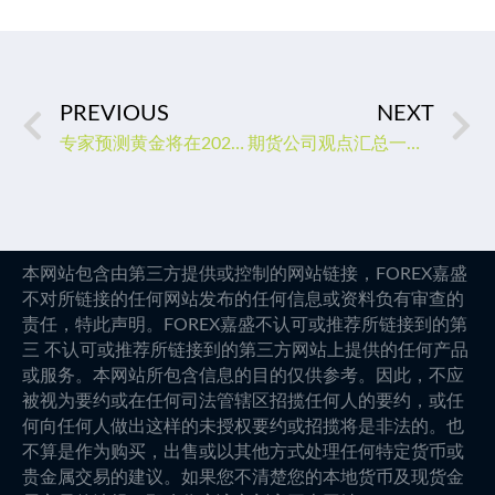
PREVIOUS
NEXT
专家预测黄金将在2023年创下新高，美股将遭受多年熊市！
期货公司观点汇总一张图：1月12日农产品（棉花、豆粕、白糖、玉米、鸡蛋、生猪等）
本网站包含由第三方提供或控制的网站链接，FOREX嘉盛
不对所链接的任何网站发布的任何信息或资料负有审查的
责任，特此声明。FOREX嘉盛不认可或推荐所链接到的第
三 不认可或推荐所链接到的第三方网站上提供的任何产品
或服务。本网站所包含信息的目的仅供参考。因此，不应
被视为要约或在任何司法管辖区招揽任何人的要约，或任
何向任何人做出这样的未授权要约或招揽将是非法的。也
不算是作为购买，出售或以其他方式处理任何特定货币或
贵金属交易的建议。如果您不清楚您的本地货币及现货金