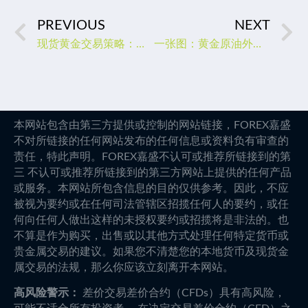
PREVIOUS
NEXT
现货黄金交易策略：多空博弈加剧，关注初请数据和美联储官员讲话
一张图：黄金原油外汇股指"枢纽点+多空占比"一览(2023/01/19周四)
本网站包含由第三方提供或控制的网站链接，FOREX嘉盛
不对所链接的任何网站发布的任何信息或资料负有审查的
责任，特此声明。FOREX嘉盛不认可或推荐所链接到的第
三 不认可或推荐所链接到的第三方网站上提供的任何产品
或服务。本网站所包含信息的目的仅供参考。因此，不应
被视为要约或在任何司法管辖区招揽任何人的要约，或任
何向任何人做出这样的未授权要约或招揽将是非法的。也
不算是作为购买，出售或以其他方式处理任何特定货币或
贵金属交易的建议。如果您不清楚您的本地货币及现货金
属交易的法规，那么你应该立刻离开本网站。
高风险警示：
差价交易差价合约（CFDs）具有高风险，