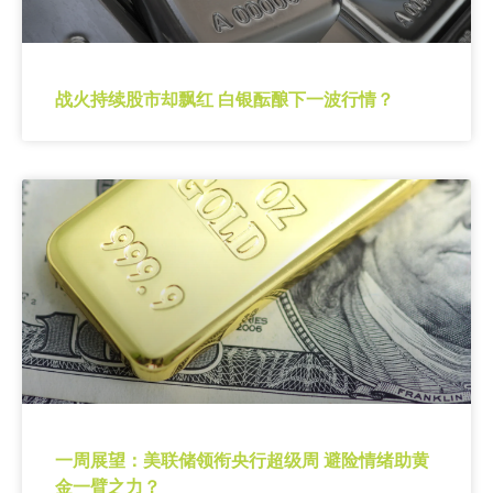
战火持续股市却飘红 白银酝酿下一波行情？
一周展望：美联储领衔央行超级周 避险情绪助黄
金一臂之力？