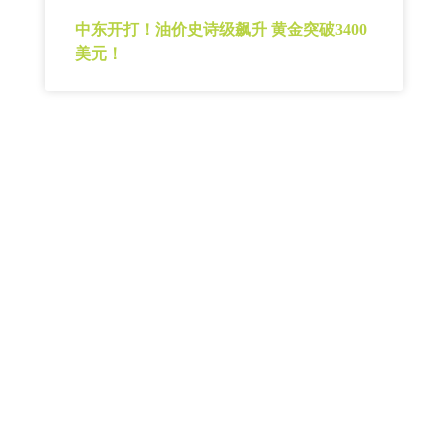
中东开打！油价史诗级飙升 黄金突破3400
美元！