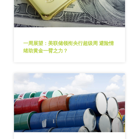
一周展望：美联储领衔央行超级周 避险情
绪助黄金一臂之力？