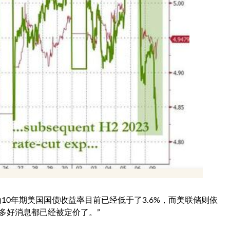
为10年期美国国债收益率目前已经低于了3.6%，而美联储则依
多好消息都已经被定价了。”