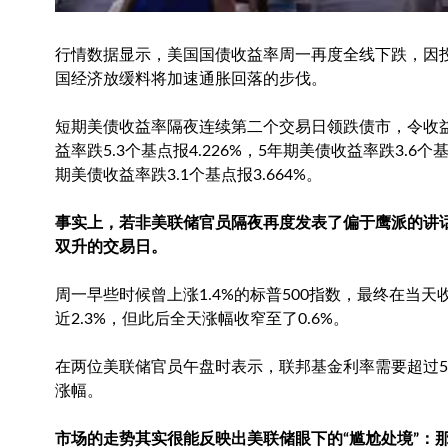
行情数据显示，美国国债收益率周一再度全线下跌，因
国经济放缓料将加速通胀回落的步伐。
短期美债收益率隔夜连续第二个交易日领跌债市，令收
益率跌5.3个基点报4.226%，5年期美债收益率跌3.6个基
期美债收益率跌3.1个基点报3.664%。
事实上，若非美联储官员隔夜再度发表了偏于鹰派的讲
双升的交易日。
周一早些时候曾上涨1.4%的
标普500
指数，最终在当天收
近2.3%，但此后全天涨幅收窄至了0.6%。
在两位美联储官员午盘时表示，联邦基金利率需要超过
涨幅。
市场的走势其实很能反映出美联储眼下的“尴尬处境”：