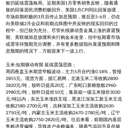
银仍延续震荡格局。近期美国1月零售销售反映，随着通
胀的回落居民消费积极回升。美国1月CPI同比回落放缓，
市场前期积极的3月后停止加息预期，推后至5-6月，仍在
向美联储2月会议和前期点阵图中所反映的现实回归的过
程中，但已较为充分。尽管长线驱动贵金属上涨的衰退预
期、美联储加息放缓和央行购金未改变，但中短期看市场
或需等待预期充分调整，并有更多数据指向衰退预期和降
息预期的情况下，方能迎来下一波上行。
玉米:短期驱动有限 延续震荡思路；
周四夜盘玉米期货窄幅波动，主力5月合约涨0.18%，暂报
2855元。现货方面，据汇易网，北港玉米二等收购2800-
2820元/吨，较昨日提高20元，广东蛇口新粮散船2960-
2980元/吨，较昨日提价10元，集装箱一级玉米报价3030
元/吨以内，东北玉米涨跌互现，黑龙江深加工新玉米主流
收购2580-2700元/吨，吉林深加工玉米主流收购2630-
2750元/吨，内蒙古玉米主流收购2670-2780元/吨，辽宁
玉米主流收购2750-2820元/吨。往后来看，前期国内基层
售粮进度偏慢，导致农户余粮偏多，随着气温回升及存储