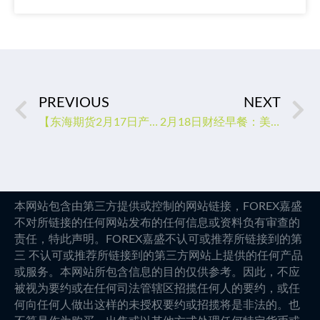
PREVIOUS
NEXT
【东海期货2月17日产业链日报】能化篇：市场观望，油价小幅回调
2月18日财经早餐：美元走强和美联储鹰派言论拖累金价连跌三周，市场关注美联储未来行动
本网站包含由第三方提供或控制的网站链接，FOREX嘉盛
不对所链接的任何网站发布的任何信息或资料负有审查的
责任，特此声明。FOREX嘉盛不认可或推荐所链接到的第
三 不认可或推荐所链接到的第三方网站上提供的任何产品
或服务。本网站所包含信息的目的仅供参考。因此，不应
被视为要约或在任何司法管辖区招揽任何人的要约，或任
何向任何人做出这样的未授权要约或招揽将是非法的。也