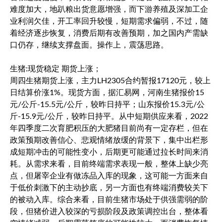
难度加大，地趴粮出货意愿增强，而下游养殖及深加工企
业利润欠佳，开工率回升较慢，短期需求偏弱，不过，随
着经济逐步恢复，消费后期有改善预期，加之国内产需缺
口仍存，继续支撑盘面。操作上，震荡思路。
生猪:现货稳定 期货上涨；
周四生猪期货上涨，主力LH2305合约暂报17120元，较上
日结算价涨1%。现货方面，据汇易网，河南生猪报价15
元/公斤-15.5元/公斤，较昨日持平；山东报价15.3元/公
斤-15.9元/公斤，较昨日持平。从中短期供应来看，2022
年四季度二次育肥积压的大肥猪目前尚有一定存栏，但在
政策预期改善信心、悲观情绪放缓的背景下，集中出栏形
成短期冲击的可能性变小，后期更可能通过拉长时间来消
耗。从需求来看，目前终端需求表现一般，整体上缺少亮
点，但屠宰企业有做冻品入库的现象，这可能一方面来自
于低价刺激下的主动抄底，另一方面也有终端消费较关下
的被动入库。综合来看，目前生猪市场处于供强需弱的阶
段，但猪价进入较深的亏损阶段及政策调控出台，整体看