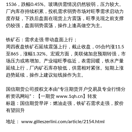
1536，跌幅0.45%。玻璃供需情况仍然较弱，压力较大。
厂内库存持续积累，投机需求弱势市场对旺季需求启动力
度存疑，下跌后盘面在现货上方震荡，旺季兑现之前支撑
仍较强，盘面弱势震荡，操作上逢高做空为主。
铁矿石：需求走强 带动盘面上行；
周四夜盘铁矿石延续震荡上行，截止收盘，05合约涨11.5
至865，涨幅1.32%。宏观方面，美联储加息预期转强，市
场压力或将增加。产业端旺季临近，表需回暖，铁水产量
延续上行，厂内矿石库存较低，供需相对紧张。短期上涨
趋势延续，操作上建议短线操作为主。
国信期货公司授权文本由“专注期货开户交易及专业行情分
析资讯网站”：【一期货 www.1qh.cn】转发
标题：国信期货早评：燃油走强，铁矿石需求走强，胶价
有望回升
地址： www.gilleszerlini.com/article/2154.html