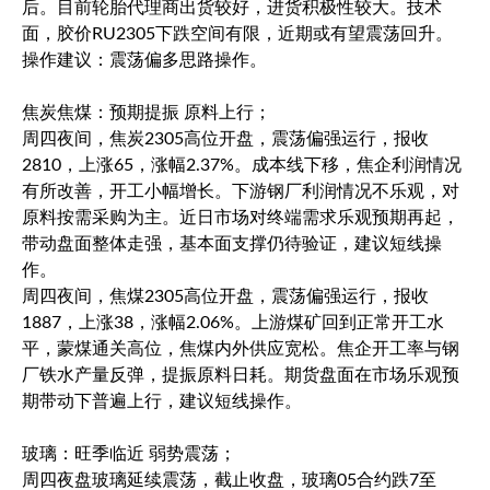
后。目前轮胎代理商出货较好，进货积极性较大。技术
面，胶价RU2305下跌空间有限，近期或有望震荡回升。
操作建议：震荡偏多思路操作。
焦炭焦煤：预期提振 原料上行；
周四夜间，焦炭2305高位开盘，震荡偏强运行，报收
2810，上涨65，涨幅2.37%。成本线下移，焦企利润情况
有所改善，开工小幅增长。下游钢厂利润情况不乐观，对
原料按需采购为主。近日市场对终端需求乐观预期再起，
带动盘面整体走强，基本面支撑仍待验证，建议短线操
作。
周四夜间，焦煤2305高位开盘，震荡偏强运行，报收
1887，上涨38，涨幅2.06%。上游煤矿回到正常开工水
平，蒙煤通关高位，焦煤内外供应宽松。焦企开工率与钢
厂铁水产量反弹，提振原料日耗。期货盘面在市场乐观预
期带动下普遍上行，建议短线操作。
玻璃：旺季临近 弱势震荡；
周四夜盘玻璃延续震荡，截止收盘，玻璃05合约跌7至