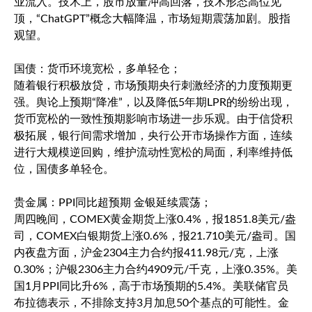
业流入。技术上，股市放量冲高回落，技术形态高位见
顶，“ChatGPT”概念大幅降温，市场短期震荡加剧。股指
观望。
国债：货币环境宽松，多单轻仓；
随着银行积极放贷，市场预期央行刺激经济的力度预期更
强。舆论上预期“降准”，以及降低5年期LPR的纷纷出现，
货币宽松的一致性预期影响市场进一步乐观。由于信贷积
极拓展，银行间需求增加，央行公开市场操作方面，连续
进行大规模逆回购，维护流动性宽松的局面，利率维持低
位，国债多单轻仓。
贵金属：PPI同比超预期 金银延续震荡；
周四晚间，
COMEX黄金期货
上涨0.4%，报1851.8美元/盎
司，
COMEX白银期货
上涨0.6%，报21.710美元/盎司。国
内夜盘方面，沪金2304主力合约报411.98元/克，上涨
0.30%；沪银2306主力合约4909元/千克，上涨0.35%。美
国1月PPI同比升6%，高于市场预期的5.4%。美联储官员
布拉德表示，不排除支持3月加息50个基点的可能性。金