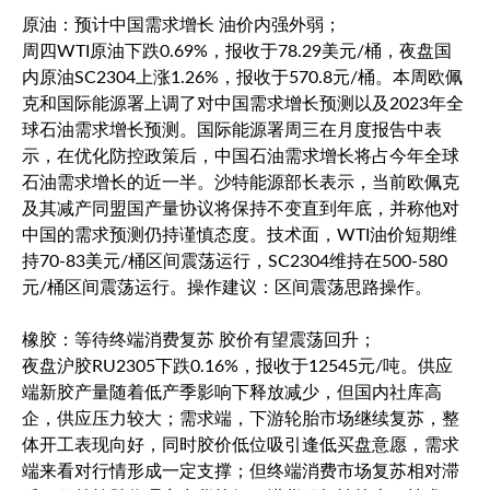
原油：预计中国需求增长 油价内强外弱；
周四WTI原油下跌0.69%，报收于78.29美元/桶，夜盘国
内原油SC2304上涨1.26%，报收于570.8元/桶。本周欧佩
克和国际能源署上调了对中国需求增长预测以及2023年全
球石油需求增长预测。国际能源署周三在月度报告中表
示，在优化防控政策后，中国石油需求增长将占今年全球
石油需求增长的近一半。沙特能源部长表示，当前欧佩克
及其减产同盟国产量协议将保持不变直到年底，并称他对
中国的需求预测仍持谨慎态度。技术面，WTI油价短期维
持70-83美元/桶区间震荡运行，SC2304维持在500-580
元/桶区间震荡运行。操作建议：区间震荡思路操作。
橡胶：等待终端消费复苏 胶价有望震荡回升；
夜盘沪胶RU2305下跌0.16%，报收于12545元/吨。供应
端新胶产量随着低产季影响下释放减少，但国内社库高
企，供应压力较大；需求端，下游轮胎市场继续复苏，整
体开工表现向好，同时胶价低位吸引逢低买盘意愿，需求
端来看对行情形成一定支撑；但终端消费市场复苏相对滞