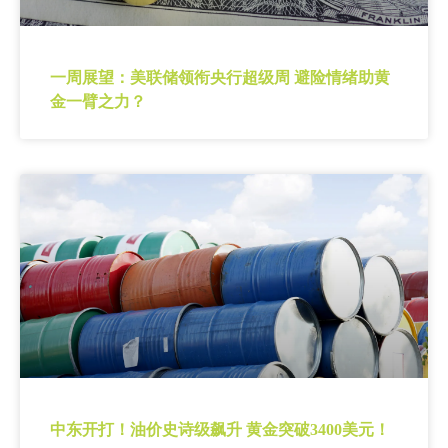
一周展望：美联储领衔央行超级周 避险情绪助黄
金一臂之力？
中东开打！油价史诗级飙升 黄金突破3400美元！