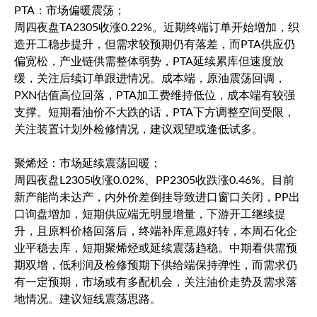
PTA：市场偏暖震荡；
周四夜盘TA2305收涨0.22%。近期终端订单开始增加，织
造开工稳步提升，但需求较预期仍有落差，而PTA供应仍
偏宽松，产业链供需整体弱势，PTA延续累库但速度放
缓，关注后续订单跟进情况。成本端，原油震荡回调，
PXN估值高位回落，PTA加工费维持低位，成本端有较强
支撑。短期看油价不大跌的话，PTA下方调整空间受限，
关注装置计划外检修情况，建议观望或逢低试多。
聚烯烃：市场延续震荡回暖；
周四夜盘L2305收涨0.02%、PP2305收跌涨0.46%。目前
新产能尚未达产，内外价差倒挂导致进口窗口关闭，PP出
口询盘增加，短期供应端无明显增量，下游开工继续提
升，且原料价格回落后，终端补库意愿好转，本周石化企
业平稳去库，短期聚烯烃或延续震荡趋稳。中期看供需预
期双增，低利润及检修预期下供给端保持弹性，而需求仍
有一定预期，市场或有多配机会，关注油价走势及需求落
地情况。建议短线震荡思路。