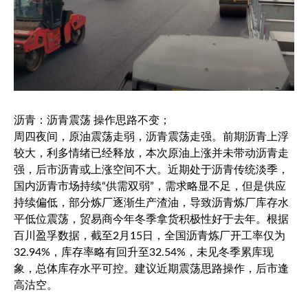
沥青：沥青震荡 操作思路不变；
周四夜间，原油震荡走弱，沥青震荡走强。前期沥青上浮
较大，利多情绪已经释放，本次原油上涨并未带动沥青走
强，后市沥青或上涨空间不大。近期处于沥青传统淡季，
国内沥青市场持续“供需双弱”，需求略显不足，但是供应
持续偏低，部分炼厂逐渐生产渣油，导致沥青炼厂库存水
平低位震荡，贸易商今年冬季拿货积极性好于去年。根据
百川盈孚数据，截至2月15日，全国沥青炼厂开工率仅为
32.94%，库存率略有回升至32.54%，未见冬季累库现
象，总体库存水平可控。建议近期震荡思路操作，后市逢
高沽空。