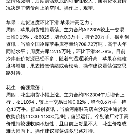
空情绪减弱，后期震荡筑底的可能性较大，而消费恢复情
况决定了猪价向上的空间。操作上，观望。
苹果：走货速度环比下滑 苹果冲高乏力；
周四，苹果期货维持震荡。主力合约AP2305较上一交易
日涨0.19%，收8825，增仓0.3万手，持仓20万手。据卓创
资讯，当前全国冷库苹果库存量约708.72万吨，高于去年
同期水平；周度去库12.15万吨，环比下滑34.78%。目前
冷库低价货源已经不多，随着气温逐渐升高，苹果存储难
度将增加，果农惜售情绪或会松动。操作建议震荡偏空思
路对待。
花生：偏强震荡；
周四，花生期货小幅上涨。主力合约PK2304午后增仓上
行，收11094，较上一交易日涨0.82%，增仓0.6万手，持
仓12万手。据卓创资讯，当前河南驻马店白沙花生通货米
收购价格11000-11300元/吨，偏强运行。个别油厂对于高
价维持较强收购积极性，且目前上货量不大，花生价格或
难大幅向下。操作建议震荡偏多思路对待。