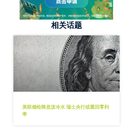
相关话题
美联储给降息泼冷水 瑞士央行或重回零利
率