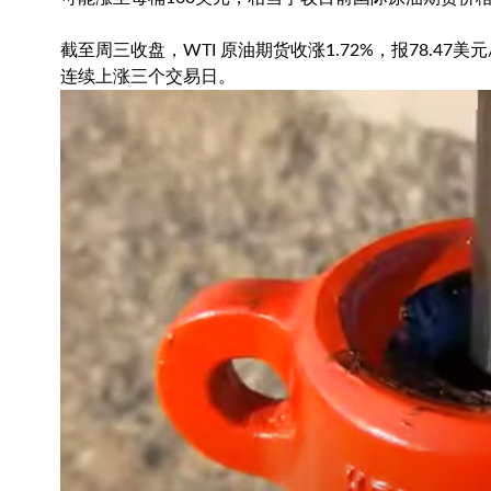
截至周三收盘，WTI 原油期货收涨1.72%，报78.47美元
连续上涨三个交易日。