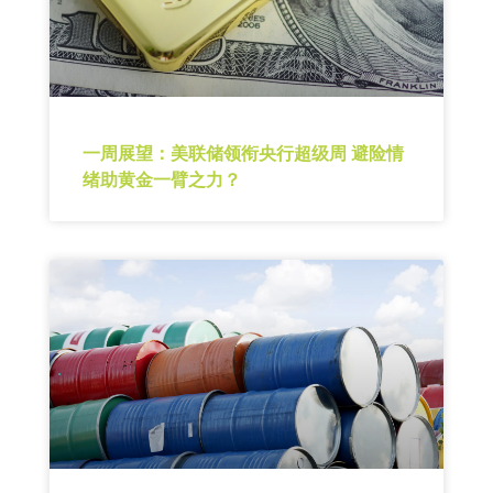
一周展望：美联储领衔央行超级周 避险情
绪助黄金一臂之力？