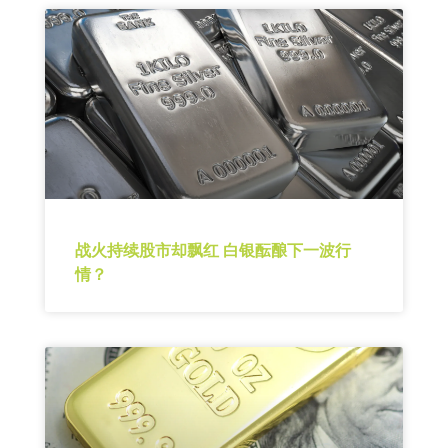
战火持续股市却飘红 白银酝酿下一波行
情？