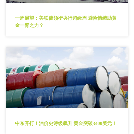
一周展望：美联储领衔央行超级周 避险情绪助黄
金一臂之力？
中东开打！油价史诗级飙升 黄金突破3400美元！