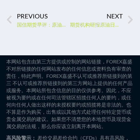
PREVIOUS
NEXT
国信期货早评：原油高涨，国际油脂震荡走高，原糖走升
期货机构研报原油日报20230208：原油价格大幅反弹，反弹动力预计有所下降
本网站包含由第三方提供或控制的网站链接，FOREX嘉盛
不对所链接的任何网站发布的任何信息或资料负有审查的
责任，特此声明。FOREX嘉盛不认可或推荐所链接到的第
三 不认可或推荐所链接到的第三方网站上提供的任何产品
或服务。本网站所包含信息的目的仅供参考。因此，不应
被视为要约或在任何司法管辖区招揽任何人的要约，或任
何向任何人做出这样的未授权要约或招揽将是非法的。也
不算是作为购买，出售或以其他方式处理任何特定货币或
贵金属交易的建议。如果您不清楚您的本地货币及现货金
属交易的法规，那么你应该立刻离开本网站。
高风险警示：
差价交易差价合约（CFDs）具有高风险，