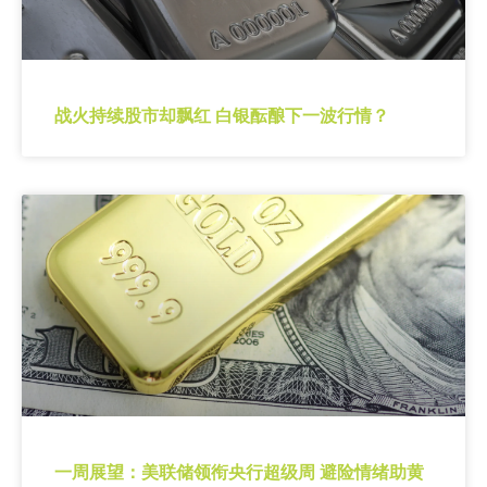
战火持续股市却飘红 白银酝酿下一波行情？
一周展望：美联储领衔央行超级周 避险情绪助黄