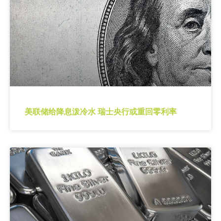
美联储给降息泼冷水 瑞士央行或重回零利率