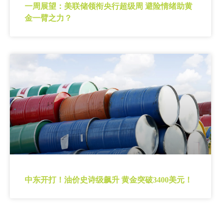
一周展望：美联储领衔央行超级周 避险情绪助黄
金一臂之力？
中东开打！油价史诗级飙升 黄金突破3400美元！