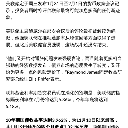
美联储定于周三发布1月31日至2月1日的货币政策会议记
录，投资者届时将评估联储最终可能加息多高的任何新迹
象。
美联储主席鲍威尔在那次会议后的评论最初被解读为鸽
派，他强调联储在推动通胀率从峰值回落方面取得了进
展。但此后美联储官员强调，这场战斗还没有结束。
“他们又开始对通胀问题发表强硬言论，而且随着更多相当
强劲的经济数据发布，债券市场的态度发生了转变，又开
始为更多一点的风险定价了，”Raymond James固定收益研
究部总经理Ellis Phifer表示。
联邦基金利率期货交易员现在消化的预期是，美联储的指
标隔夜利率在7月份将达到5.36%，今年年底将达到
5.18%。
10年期国债收益率达到3.962%，为11月10日以来最高，
从1月19日触及的四个月低点3.321%反弹。
两年期国债收