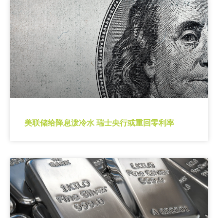
美联储给降息泼冷水 瑞士央行或重回零利率