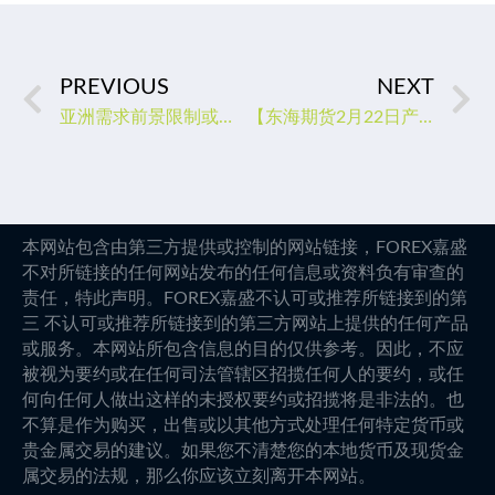
PREVIOUS
NEXT
亚洲需求前景限制或支撑金价，关注美联储FOMC会议记要
【东海期货2月22日产业链日报】能化篇：需求前景难以评估，油价震荡
本网站包含由第三方提供或控制的网站链接，FOREX嘉盛
不对所链接的任何网站发布的任何信息或资料负有审查的
责任，特此声明。FOREX嘉盛不认可或推荐所链接到的第
三 不认可或推荐所链接到的第三方网站上提供的任何产品
或服务。本网站所包含信息的目的仅供参考。因此，不应
被视为要约或在任何司法管辖区招揽任何人的要约，或任
何向任何人做出这样的未授权要约或招揽将是非法的。也
不算是作为购买，出售或以其他方式处理任何特定货币或
贵金属交易的建议。如果您不清楚您的本地货币及现货金
属交易的法规，那么你应该立刻离开本网站。