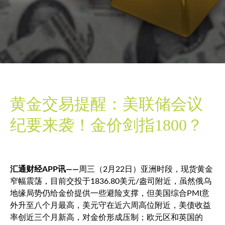
黄金交易提醒：美联储会议
纪要来袭！金价剑指1800？
汇通财经APP讯——
周三（2月22日）亚洲时段，
现货黄金
窄幅震荡，目前交投于1836.80美元/盎司附近，虽然俄乌
地缘局势仍给金价提供一些避险支撑，但美国综合PMI意
外升至八个月最高，美元守在近六周高位附近，美债收益
率创近三个月新高，对金价形成压制；欧元区和英国的