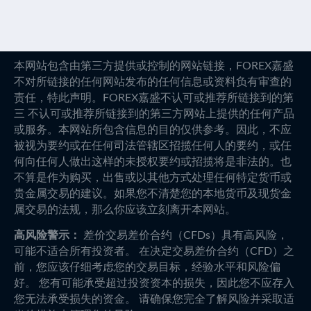
本网站包含由第三方提供或控制的网站链接，FOREX嘉盛
不对所链接的任何网站发布的任何信息或资料负有审查的
责任，特此声明。FOREX嘉盛不认可或推荐所链接到的第
三 不认可或推荐所链接到的第三方网站上提供的任何产品
或服务。本网站所包含信息的目的仅供参考。因此，不应
被视为要约或在任何司法管辖区招揽任何人的要约，或任
何向任何人做出这样的未授权要约或招揽将是非法的。也
不算是作为购买，出售或以其他方式处理任何特定货币或
贵金属交易的建议。如果您不清楚您的本地货币及现货金
属交易的法规，那么你应该立刻离开本网站。
高风险警示：
差价交易差价合约（CFDs）具有高风险，
可能不适合所有投资者。 在决定交易差价合约（CFD）之
前，您应该仔细考虑您的交易目标，经验水平和风险偏
好。 您有可能承受超过投资资本的损失，因此您不应存入
您无法承受损失的资金。 请确保您完全了解风险并采取适