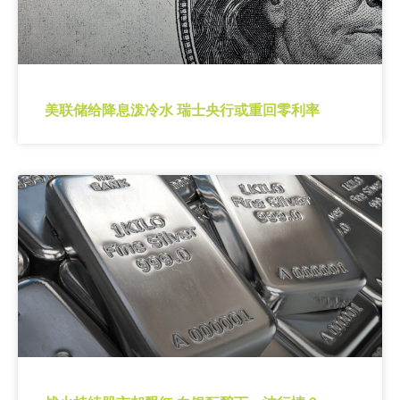
美联储给降息泼冷水 瑞士央行或重回零利率