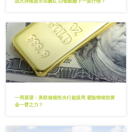
战火持续股市却飘红 白银酝酿下一波行情？
一周展望：美联储领衔央行超级周 避险情绪助黄
金一臂之力？