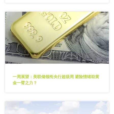
一周展望：美联储领衔央行超级周 避险情绪助黄
金一臂之力？