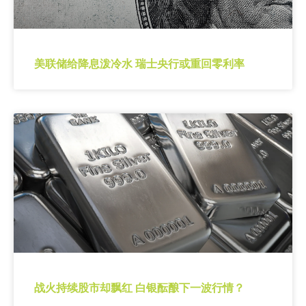
美联储给降息泼冷水 瑞士央行或重回零利率
战火持续股市却飘红 白银酝酿下一波行情？