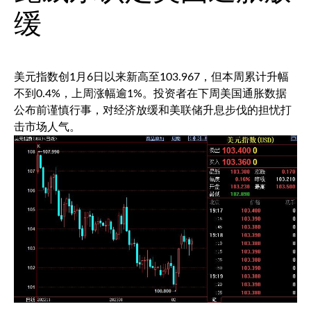
缓
美元指数
创1月6日以来新高至103.967，但本周累计升幅
不到0.4%，上周涨幅逾1%。投资者在下周美国通胀数据
公布前谨慎行事，对经济放缓和美联储升息步伐的担忧打
击市场人气。