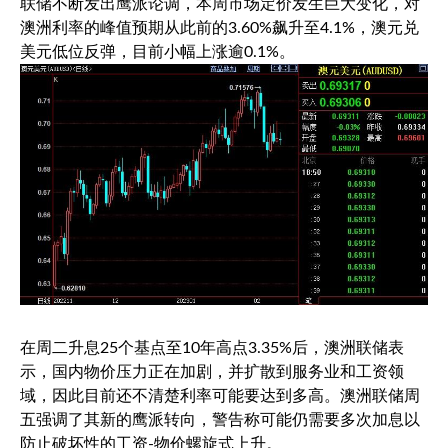
联储不断发出鹰派论调，本周市场定价发生巨大变化，对
澳洲利率的峰值预期从此前的3.60%飙升至4.1%，
澳元兑
美元
低位反弹，目前小幅上涨逾0.1%。
在周二升息25个基点至10年高点3.35%后，澳洲联储表
示，国内物价压力正在加剧，并扩散到服务业和工资领
域，因此目前还不清楚利率可能要达到多高。澳洲联储周
五强调了其新的鹰派转向，警告称可能仍需要多次加息以
防止破坏性的工资-物价螺旋式上升。