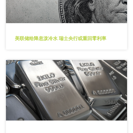
美联储给降息泼冷水 瑞士央行或重回零利率