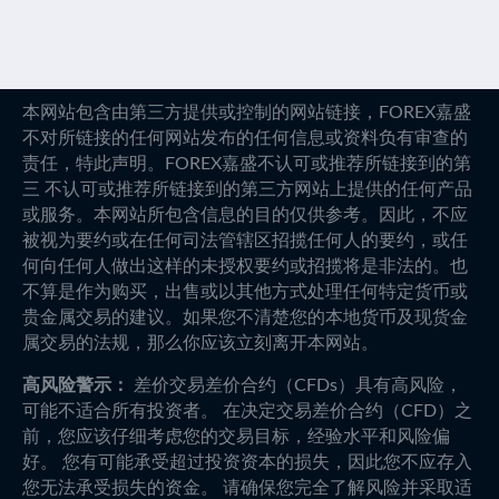
本网站包含由第三方提供或控制的网站链接，FOREX嘉盛
不对所链接的任何网站发布的任何信息或资料负有审查的
责任，特此声明。FOREX嘉盛不认可或推荐所链接到的第
三 不认可或推荐所链接到的第三方网站上提供的任何产品
或服务。本网站所包含信息的目的仅供参考。因此，不应
被视为要约或在任何司法管辖区招揽任何人的要约，或任
何向任何人做出这样的未授权要约或招揽将是非法的。也
不算是作为购买，出售或以其他方式处理任何特定货币或
贵金属交易的建议。如果您不清楚您的本地货币及现货金
属交易的法规，那么你应该立刻离开本网站。
高风险警示：
差价交易差价合约（CFDs）具有高风险，
可能不适合所有投资者。 在决定交易差价合约（CFD）之
前，您应该仔细考虑您的交易目标，经验水平和风险偏
好。 您有可能承受超过投资资本的损失，因此您不应存入
您无法承受损失的资金。 请确保您完全了解风险并采取适