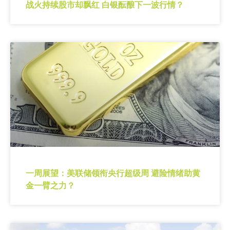
战火持续股市却飘红 白银酝酿下一波行情？
一周展望：美联储领衔央行超级周 避险情绪助黄
金一臂之力？