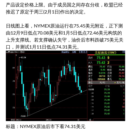
产品设定价格上限。由于成员国之间存在分歧，欧盟已经
推迟了原定于周三(2月1日)作出的决定。
日线图上看，NYMEX原油运行在75.45美元附近，正下测
由12月9日低点70.08美元和1月5日低点72.46美元构筑的
上升支撑线。若支撑确认失守，油价后市料跌破75美元关
口，并测试1月11日低点74.31美元。
标题：NYMEX原油后市下看74.31美元