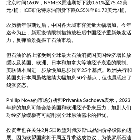
北京时间16:09，NYMEX原油期货下跌0.61%至75.42美
元/桶；ICE
布伦特原油
期货下跌0.55%至81.72美元/桶。
农历新年假期过后，中国各大城市客流量大幅增加。今年
迄今为止，新冠疫情限制措施放松后中国经济重新焕发活
力，反弹前景提振了石油市场。
但石油价格上涨受到全球最大石油消费国美国经济增长放
缓以及英国、欧洲、日本和加拿大等地经济衰退的限制。
美联储本周进一步放慢加息步伐至25个基点。欧洲央行和
英国央行本周虽然继续大幅加息50个基点，但也展现出了
鸽派姿态。
Phillip Nova的市场分析师Priyanka Sachdeva表示，2023
年薪的加息可能会给美国和欧洲经济带来压力，加剧人们
对经济放缓极有可能削弱全球原油需求的担忧。
投资者也在关注2月5日欧盟对俄罗斯成品油价格设限的进
展。因为欧盟国家将于周五寻求达成协议，为俄罗斯石油