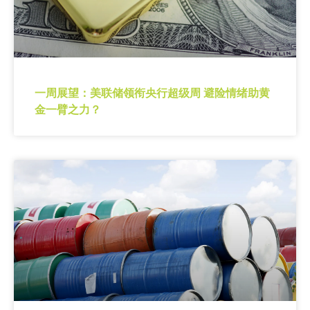
一周展望：美联储领衔央行超级周 避险情绪助黄
金一臂之力？