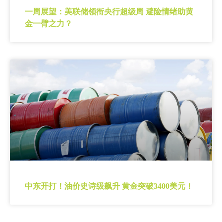
一周展望：美联储领衔央行超级周 避险情绪助黄
金一臂之力？
中东开打！油价史诗级飙升 黄金突破3400美元！