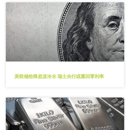
美联储给降息泼冷水 瑞士央行或重回零利率