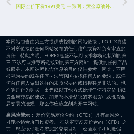
国际金价下看1891美元
一张图：黄金原油外汇股指"枢纽点+多空占比"一览(2023/01/31周二)
本网站包含由第三方提供或控制的网站链接，FOREX嘉盛
不对所链接的任何网站发布的任何信息或资料负有审查的
责任，特此声明。FOREX嘉盛不认可或推荐所链接到的第
三 不认可或推荐所链接到的第三方网站上提供的任何产品
或服务。本网站所包含信息的目的仅供参考。因此，不应
被视为要约或在任何司法管辖区招揽任何人的要约，或任
何向任何人做出这样的未授权要约或招揽将是非法的。也
不算是作为购买，出售或以其他方式处理任何特定货币或
贵金属交易的建议。如果您不清楚您的本地货币及现货金
属交易的法规，那么你应该立刻离开本网站。
高风险警示：
差价交易差价合约（CFDs）具有高风险，
可能不适合所有投资者。 在决定交易差价合约（CFD）之
前，您应该仔细考虑您的交易目标，经验水平和风险偏