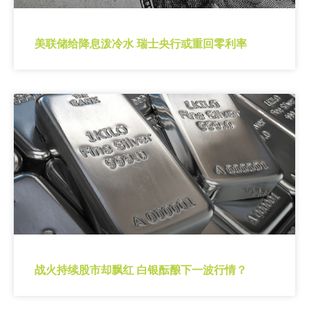
美联储给降息泼冷水 瑞士央行或重回零利率
战火持续股市却飘红 白银酝酿下一波行情？