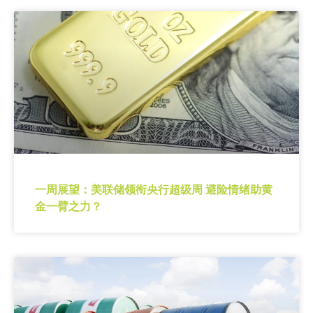
一周展望：美联储领衔央行超级周 避险情绪助黄
金一臂之力？