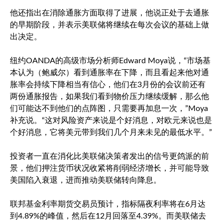
他还指出在消除通胀方面取得了进展，他说正处于去通胀
的早期阶段，并表示美联储将继续在每次会议的基础上做
出决定。
纽约OANDA的高级市场分析师Edward Moya说，“市场基
本认为（鲍威尔）看到通胀率在下降，而且看起来他对通
胀率会持续下降相当有信心，他们在3月份的会议前还有
两份通胀报告，如果我们看到物价压力继续缓解，那么他
们可能达不到他们的点阵图，只需要再加息一次，”Moya
补充说。“这对风险资产来说是个好消息，对欧元来说也是
个好消息，它将美元带到我们几个月来未见的最低水平。”
投资者一直在消化比美联储决策者发出的信号更鸽派的前
景，他们押注货币状况收紧将削弱经济增长，并可能导致
美国陷入衰退，进而推动美联储转向降息。
联邦基金利率期货交易员预计，指标隔夜利率将在6月达
到4.89%的峰值，然后在12月回落至4.39%。而美联储去