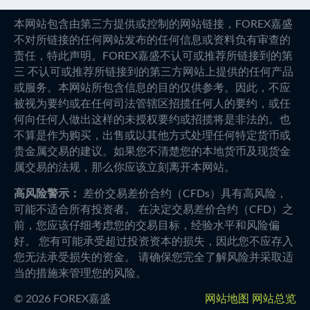
本网站包含由第三方提供或控制的网站链接，FOREX嘉盛
不对所链接的任何网站发布的任何信息或资料负有审查的
责任，特此声明。FOREX嘉盛不认可或推荐所链接到的第
三 不认可或推荐所链接到的第三方网站上提供的任何产品
或服务。本网站所包含信息的目的仅供参考。因此，不应
被视为要约或在任何司法管辖区招揽任何人的要约，或任
何向任何人做出这样的未授权要约或招揽将是非法的。也
不算是作为购买，出售或以其他方式处理任何特定货币或
贵金属交易的建议。如果您不清楚您的本地货币及现货金
属交易的法规，那么你应该立刻离开本网站。
高风险警示：
差价交易差价合约（CFDs）具有高风险，
可能不适合所有投资者。 在决定交易差价合约（CFD）之
前，您应该仔细考虑您的交易目标，经验水平和风险偏
好。 您有可能承受超过投资资本的损失，因此您不应存入
您无法承受损失的资金。 请确保您完全了解风险并采取适
当的措施来管理您的风险。
©
2026
FOREX嘉盛
网站地图
网站总览