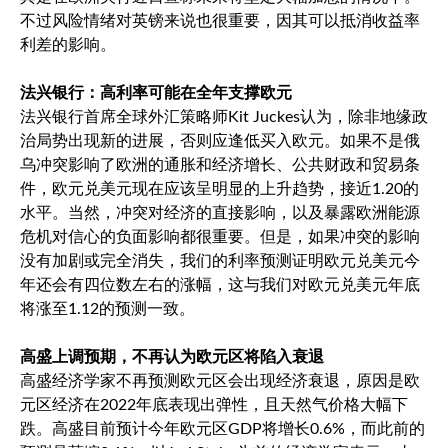
不过风险情绪对英镑来说也很重要，因其可以抵消收益率
利差的影响。
法兴银行：高利率可能在全年支撑欧元
法兴银行首席全球外汇策略师Kit Juckes认为，除非地缘政
治局势出现新的进展，否则应逢低买入欧元。如果不是俄
乌冲突影响了欧洲的通胀和经济增长、公共财政和贸易条
件，
欧元兑美元
现在应该呈明显的上升趋势，接近1.20的
水平。当然，冲突对经济的直接影响，以及暴露欧洲能源
危机对信心的负面影响都很重要。但是，如果冲突的影响
没有加剧或完全消失，我们的利率预测证明
欧元兑美元
今
年还会有四位数左右的涨幅，这与我们对
欧元兑美元
年底
将涨至1.12的预测一致。
高盛上调预期，不再认为欧元区将陷入衰退
高盛经济学家不再预测欧元区会出现经济衰退，原因是欧
元区经济在2022年底表现出弹性，且天然气价格大幅下
跌。高盛目前预计今年欧元区GDP将增长0.6%，而此前的