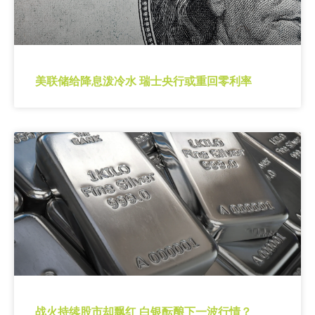
美联储给降息泼冷水 瑞士央行或重回零利率
战火持续股市却飘红 白银酝酿下一波行情？