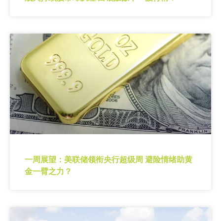
一周展望：美联储领衔央行超级周 避险情绪助黄
金一臂之力？