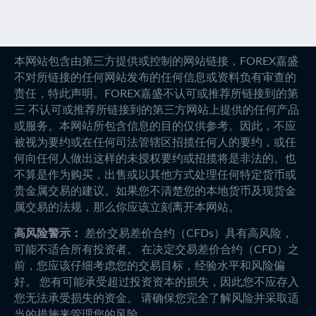
本网站包含由第三方提供或控制的网站链接，FOREX嘉盛
不对所链接的任何网站发布的任何信息或资料负有审查的
责任，特此声明。FOREX嘉盛不认可或推荐所链接到的第
三 不认可或推荐所链接到的第三方网站上提供的任何产品
或服务。本网站所包含信息的目的仅供参考。因此，不应
被视为要约或在任何司法管辖区招揽任何人的要约，或任
何向任何人做出这样的未授权要约或招揽将是非法的。也
不算是作为购买，出售或以其他方式处理任何特定货币或
贵金属交易的建议。如果您不清楚您的本地货币及现货金
属交易的法规，那么你应该立刻离开本网站。
高风险警示：
差价交易差价合约（CFDs）具有高风险，
可能不适合所有投资者。 在决定交易差价合约（CFD）之
前，您应该仔细考虑您的交易目标，经验水平和风险偏
好。 您有可能承受超过投资资本的损失，因此您不应存入
您无法承受损失的资金。 请确保您完全了解风险并采取适
当的措施来管理您的风险。