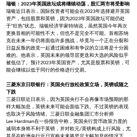
瑞银：2023年英国政坛或将继续动荡，股汇两市将受影响
瑞银近日表示，国际投资者可能会在2023年选择避开英国
资产，包括股票和英镑，因为2023年英国政坛可能仍处
于“狂热”状态。瑞银经济学家特纳说，虽然英国今年再次
更换首相的可能性不大，但也不是完全不可能。首相苏纳
克在未来一年仍将面临许多挑战，毕竟与一个正在分裂和
日益反叛的政党一起通过困难和有争议的立法将是十分困
难的。他表示，英国未来的领导层更迭和大选的风险似乎
被低估了。预计2023年英国资产，尤其是股票和英镑，可
能会继续以低于同行的价格进行交易。
三菱东京日联银行：英国央行放松政策立场，英镑或随之
下跌
三菱日联近日表示，因为英国央行不会再像市场预期的那
样大幅加息，英镑未来可能会面临下跌。不过英镑的表现
也取决于风险情绪。三菱日联金融集团汇市分析师
Lee Hardman在一份报告中称，英国央行货币政策力度的
减弱本身将不利于英镑，并对欧元/英镑构成上行风险，尤
其是在欧洲央行近日宣称未来将坚定大幅加息的情况下。