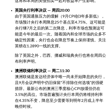
这将和本周的美债拍卖一起对收益率产生影响。
英国央行利率决议 — 周四
20:00
由于英国通胀压力的缓解（
9
月
CPI
创
3
年多新低），
市场预计央行本周降息
25
个基点至
4.75%
。这可能是
央行继
7
月之后的第二次降息，利率市场也预测这可
能是今年的最后一次。随着国内和全球市场的众多不
确定性因素，央行也会在降息节奏上保持谨慎。关注
英镑在
1.2890
一线的支撑。
除了英国之外，巴西、挪威和瑞典央行也将在周四公
布利率声明。
澳洲联储利率决议 — 周二
11:30
澳洲联储是发达经济体中唯一尚未开始降息的央行，
且
9
月会议声明中仍旧保留“不排除任何选项”的强硬
措辞。最新公布的澳洲三季度核心
CPI
放缓但仍在
3.5%
的高位。市场普遍预计央行本周仍将维持利率
在
4.35%
不变，降息至少需要等到明年
2
月或上半年
晚些时候。