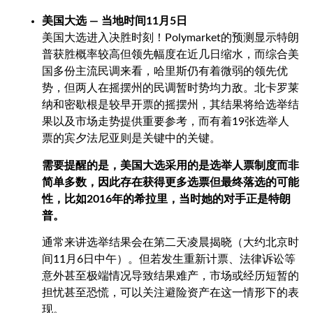
美国大选 — 当地时间
11
月
5
日
美国大选进入决胜时刻！
Polymarket
的预测显示特朗
普获胜概率较高但领先幅度在近几日缩水，而综合美
国多份主流民调来看，哈里斯仍有着微弱的领先优
势，但两人在摇摆州的民调暂时势均力敌。北卡罗莱
纳和密歇根是较早开票的摇摆州，其结果将给选举结
果以及市场走势提供重要参考，而有着
19
张选举人
票的宾夕法尼亚则是关键中的关键。
需要提醒的是，美国大选采用的是选举人票制度而非
简单多数，因此存在获得更多选票但最终落选的可能
性，比如
2016
年的希拉里，当时她的对手正是特朗
普。
通常来讲选举结果会在第二天凌晨揭晓（大约北京时
间
11
月
6
日中午
）。但若发生重新计票、法律诉讼等
意外甚至极端情况导致结果难产，市场或经历短暂的
担忧甚至恐慌，可以关注避险资产在这一情形下的表
现。