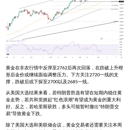
黄金在非农行情中反弹至
2762
后再次回落，在跌破上升楔
形后金价或继续面临调整压力。下方关注
2720
一线的支
撑，跌破后或下探至
2700
以及
2685
一线。
从美国大选结果来看，若特朗普胜选有望在短期内稳住黄
金走势，若共和党掀起“红色浪潮”有望成为黄金的重大利
好。反之，若哈里斯获胜，多头可能暂时撤出“特朗普交
易”导致黄金下跌。
除了美国大选和美联储会议，黄金交易者还需要关注本周