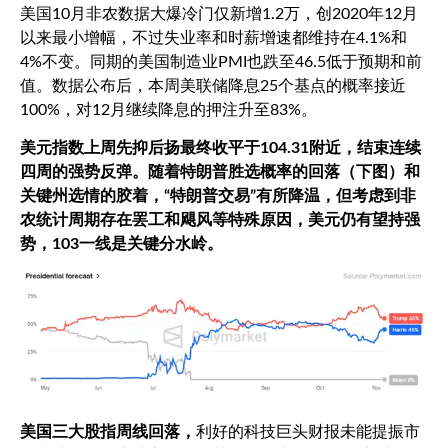
美国
10
月非农数据大爆冷门仅新增
1.2
万，创
2020
年
12
月
以来最小增幅，不过失业率和时薪增速都维持在
4.1%
和
4%
不变。同期的美国制造业
PMI
也跌至
46.5
低于预期和前
值。数据公布后，本周美联储降息
25
个基点的概率接近
100%
，对
12
月继续降息的押注升至
83%
。
美元指数上周先抑后扬最终收平于
104.31
附近，结束连续
四周的强势反弹。随着特朗普胜选概率的回落（下图）和
关键州选情的胶着，“特朗普交易”有所降温，但考虑到非
农统计周期存在罢工和飓风等特殊原因，美元仍有望持强
势，
103
一线是关键分水岭。
美国三大股指周线回落，
利好的科技巨头财报
未能提振市