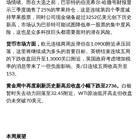
场情绪。而
在大选之前，巴菲特的伯克希尔·哈撒韦财报显
示三季度抛售了
25%
的苹果持仓，这是连续第
四
个季度减
持苹果股票，同时公司现金储备超过
3252
亿美元创下历史
新高，市场认为巴菲特可能试图降低单一股票的集中度风
险，这也是众多科技巨头都需要面对的潜在风险。
货币市场方面，
欧元连续两周反弹但在
1.0900
附近承压回
落，这里将继续成为多头的首要目标。英镑结束连续五周
的下跌收盘回升至
1.3000
关口附近，英国政府考虑增加税
率的消息带来了一些负面影响。美
/
日连续五周收高升至
153
。
黄金周中再度刷新历史新高后收盘小幅下跌至
2736
。
白银
暂时失去动力回落至
32.45
附近。
WTI
原油低开高走但收盘
仍未突破
70
美元。
本周展望