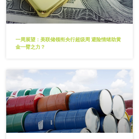
一周展望：美联储领衔央行超级周 避险情绪助黄
金一臂之力？