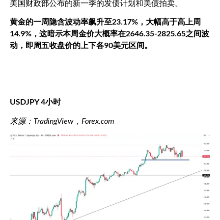
美国财政部公布的新一季的发债计划和美债拍卖。
黄金的一周隐含波动率飙升至
23.17%
，大幅高于高上周
14.9%
，这暗示本周金价大概率在
2646.35-2825.65
之间波
动，即周五收盘价的上下各
90
美元区间。
USDJPY 4
小时
来源：
TradingView
，
Forex.com