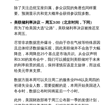
除了关注总统宝座归属，参众议院的角逐也同样重
要。预测显示共和党大概率会获得参议院多数。
美联储利率决议 — 周五
3:00
（北京时间，下同）
而为了给美国大选“让路”，美联储利率决议被推迟至
本周五。
尽管非农数据意外爆冷，但由于存在气候等特殊原因
且总体经济数据偏乐观，因此美联储并不会急于大幅
降息，本周降息
25
个基点是市场共识。从会议声明
和
3:30
的发布会中，我们可以捕捉到美联储对于未来
的利率前景的观点，保持谨慎应该是主旋律，而这或
给美元带来支撑。
数据方面本周可以关注周二的服务业
PMI
以及周四的
初请失业金人数，需要提醒的是，本周开始美国进入
冬令时，数据公布时间将延后一个小时。
此外，美国财政部将于周三公布新一季的发债计划，