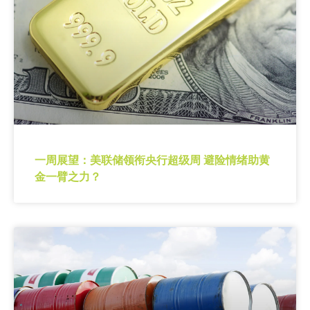
一周展望：美联储领衔央行超级周 避险情绪助黄
金一臂之力？