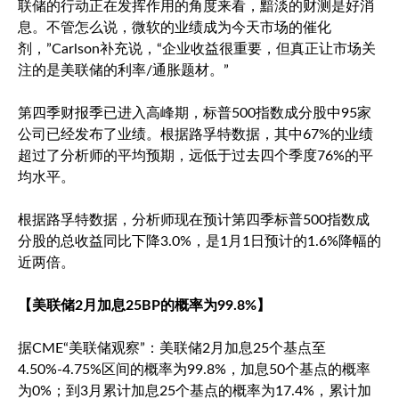
联储的行动正在发挥作用的角度来看，黯淡的财测是好消
息。不管怎么说，微软的业绩成为今天市场的催化
剂，”Carlson补充说，“企业收益很重要，但真正让市场关
注的是美联储的利率/通胀题材。”
第四季财报季已进入高峰期，
标普500
指数成分股中95家
公司已经发布了业绩。根据路孚特数据，其中67%的业绩
超过了分析师的平均预期，远低于过去四个季度76%的平
均水平。
根据路孚特数据，分析师现在预计第四季
标普500
指数成
分股的总收益同比下降3.0%，是1月1日预计的1.6%降幅的
近两倍。
【美联储2月加息25BP的概率为99.8%】
据CME“美联储观察”：美联储2月加息25个基点至
4.50%-4.75%区间的概率为99.8%，加息50个基点的概率
为0%；到3月累计加息25个基点的概率为17.4%，累计加