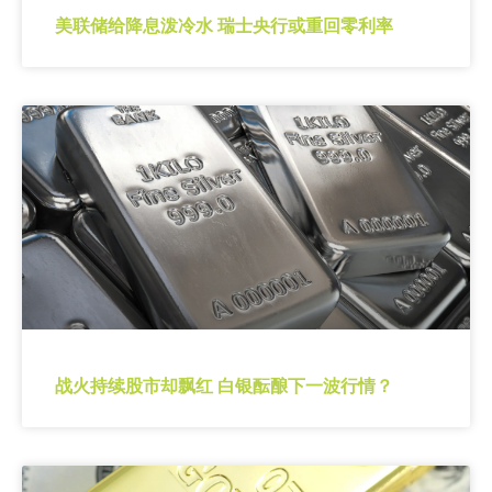
美联储给降息泼冷水 瑞士央行或重回零利率
战火持续股市却飘红 白银酝酿下一波行情？