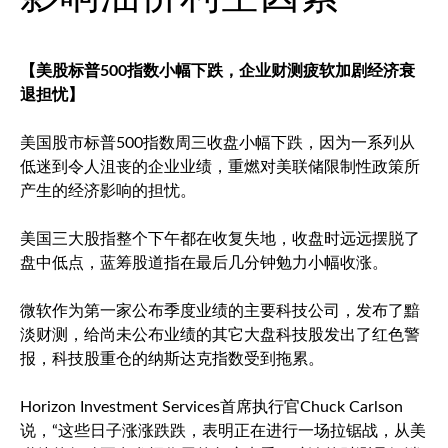
【美股
标普500
指数小幅下跌，企业财测疲软加剧经济衰
退担忧】
美国股市
标普500
指数周三收盘小幅下跌，因为一系列从
低迷到令人沮丧的企业业绩，重燃对美联储限制性政策所
产生的经济影响的担忧。
美国三大股指整个下午都在收复失地，收盘时远远摆脱了
盘中低点，蓝筹股道指在最后几分钟勉力小幅收涨。
微软作为第一家公布季度业绩的主要科技公司，发布了黯
淡财测，给尚未公布业绩的其它大盘科技股发出了红色警
报，科技股重仓的纳斯达克指数受到拖累。
Horizon Investment Services首席执行官Chuck Carlson
说，“这些日子涨涨跌跌，表明正在进行一场拉锯战，从美