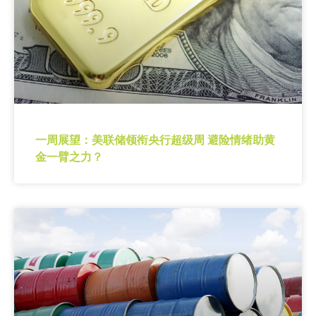
一周展望：美联储领衔央行超级周 避险情绪助黄
金一臂之力？