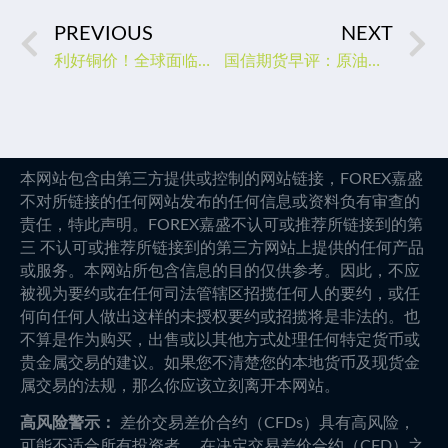
PREVIOUS
NEXT
利好铜价！全球面临铜短缺，恐持续至2030年
国信期货早评：原油反弹，燃油震荡，聚烯烃弱势回调
本网站包含由第三方提供或控制的网站链接，FOREX嘉盛
不对所链接的任何网站发布的任何信息或资料负有审查的
责任，特此声明。FOREX嘉盛不认可或推荐所链接到的第
三 不认可或推荐所链接到的第三方网站上提供的任何产品
或服务。本网站所包含信息的目的仅供参考。因此，不应
被视为要约或在任何司法管辖区招揽任何人的要约，或任
何向任何人做出这样的未授权要约或招揽将是非法的。也
不算是作为购买，出售或以其他方式处理任何特定货币或
贵金属交易的建议。如果您不清楚您的本地货币及现货金
属交易的法规，那么你应该立刻离开本网站。
高风险警示：
差价交易差价合约（CFDs）具有高风险，
可能不适合所有投资者。 在决定交易差价合约（CFD）之