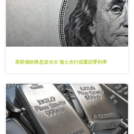
美联储给降息泼冷水 瑞士央行或重回零利率