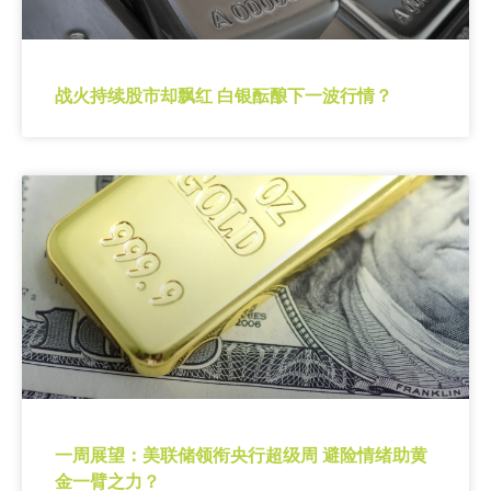
战火持续股市却飘红 白银酝酿下一波行情？
一周展望：美联储领衔央行超级周 避险情绪助黄
金一臂之力？