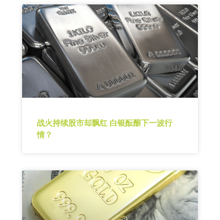
战火持续股市却飘红 白银酝酿下一波行
情？