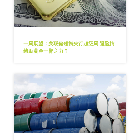
一周展望：美联储领衔央行超级周 避险情
绪助黄金一臂之力？