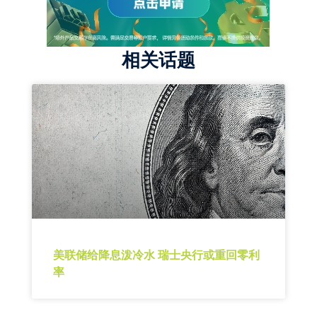
相关话题
美联储给降息泼冷水 瑞士央行或重回零利
率