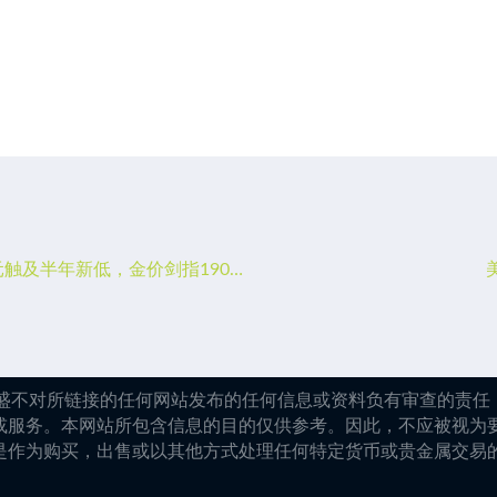
1月13日财经早餐：美联储开始考虑小幅加息，美元触及半年新低，金价剑指1900关口
嘉盛不对所链接的任何网站发布的任何信息或资料负有审查的责任，
或服务。本网站所包含信息的目的仅供参考。因此，不应被视为
是作为购买，出售或以其他方式处理任何特定货币或贵金属交易