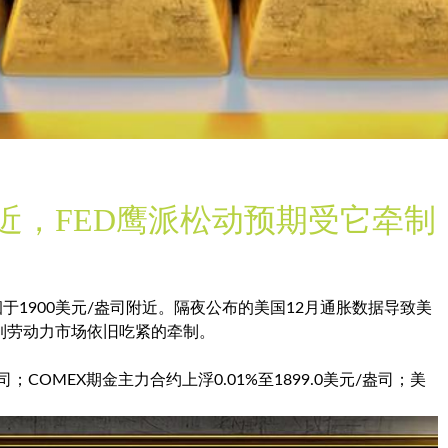
附近，FED鹰派松动预期受它牵制
徊于1900美元/盎司附近。隔夜公布的美国12月通胀数据导致美
到劳动力市场依旧吃紧的牵制。
/盎司；COMEX期金主力合约上浮0.01%至1899.0美元/盎司；
美