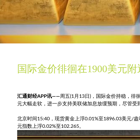
国际金价徘徊在1900美元
汇通财经APP讯——
周五(1月13日)，国际金价持稳，徘
元大幅走软，进一步支持美联储加息放缓预期，尽管受
北京时间15:40，
现货黄金
上浮0.01%至1896.03美元
元指数
上浮0.02%至102.265。