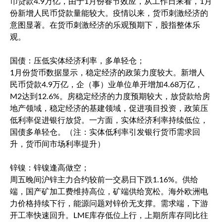
币贷款4.9万亿，由于1月份春节效应，从工作日来看，1月
份新增人民币贷款量能较大。疫情以来，货币刺激经济的
意图显著。在货币刺激经济的乐观预期下，股指整体乐
观。
国债：压低实体经济利率，多单轻仓；
1月份货币数据显示，稳定经济的政策力度较大。新增人
民币贷款4.9万亿，企（事）业单位单开增加4.68万亿，
M2达到12.6%。房稳定经济的力度预期较大，放贷款给房
地产领域，稳定经济的基建领域，促进项目投资，政策压
低利率促进银行放贷。一方面，实体经济利率持续低位，
国债多单轻仓。（注：实体低利率引发银行货币需求回
升，货币间市场利率提升）
锌镍：锌镍逢高做空；
周五晚间沪锌主力合约较前一交易日下跌1.16%。供给
端，国产矿加工费维持高位，矿端供给宽松。海外欧洲电
力价格持续下行，能源问题对锌价无支撑。需求端，下游
开工率快速回升。LME库存低位上行，上期所库存同比往