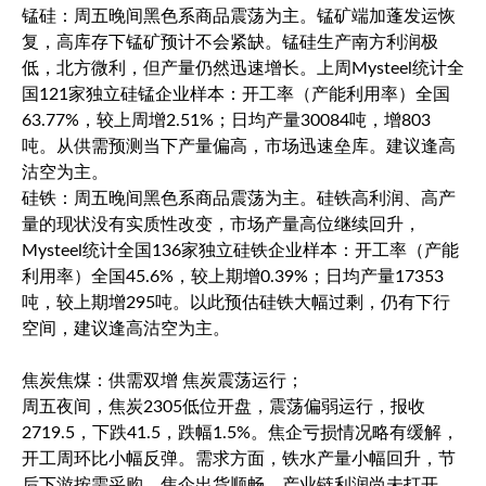
锰硅：周五晚间黑色系商品震荡为主。锰矿端加蓬发运恢
复，高库存下锰矿预计不会紧缺。锰硅生产南方利润极
低，北方微利，但产量仍然迅速增长。上周Mysteel统计全
国121家独立硅锰企业样本：开工率（产能利用率）全国
63.77%，较上周增2.51%；日均产量30084吨，增803
吨。从供需预测当下产量偏高，市场迅速垒库。建议逢高
沽空为主。
硅铁：周五晚间黑色系商品震荡为主。硅铁高利润、高产
量的现状没有实质性改变，市场产量高位继续回升，
Mysteel统计全国136家独立硅铁企业样本：开工率（产能
利用率）全国45.6%，较上期增0.39%；日均产量17353
吨，较上期增295吨。以此预估硅铁大幅过剩，仍有下行
空间，建议逢高沽空为主。
焦炭焦煤：供需双增 焦炭震荡运行；
周五夜间，焦炭2305低位开盘，震荡偏弱运行，报收
2719.5，下跌41.5，跌幅1.5%。焦企亏损情况略有缓解，
开工周环比小幅反弹。需求方面，铁水产量小幅回升，节
后下游按需采购，焦企出货顺畅，产业链利润尚未打开，