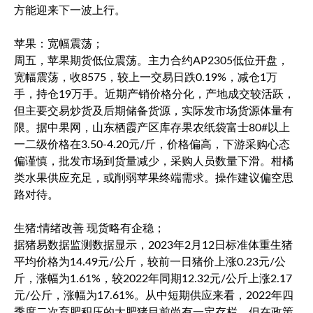
方能迎来下一波上行。
苹果：宽幅震荡；
周五，苹果期货低位震荡。主力合约AP2305低位开盘，
宽幅震荡，收8575，较上一交易日跌0.19%，减仓1万
手，持仓19万手。近期产销价格分化，产地成交较活跃，
但主要交易炒货及后期储备货源，实际发市场货源体量有
限。据中果网，山东栖霞产区库存果农纸袋富士80#以上
一二级价格在3.50-4.20元/斤，价格偏高，下游采购心态
偏谨慎，批发市场到货量减少，采购人员数量下滑。柑橘
类水果供应充足，或削弱苹果终端需求。操作建议偏空思
路对待。
生猪:情绪改善 现货略有企稳；
据猪易数据监测数据显示，2023年2月12日标准体重生猪
平均价格为14.49元/公斤，较前一日猪价上涨0.23元/公
斤，涨幅为1.61%，较2022年同期12.32元/公斤上涨2.17
元/公斤，涨幅为17.61%。从中短期供应来看，2022年四
季度二次育肥积压的大肥猪目前尚有一定存栏，但在政策