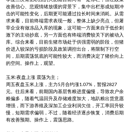
改善信心、悲观情绪放缓的背景下，集中出栏形成短期冲
击的可能性变化，后期更可能通过拉长时间来消耗。从需
求来看，目前终端需求表现一般，整体上缺少亮点，但屠
宰企业有做冻品入库的现象，这可能一方面来自于低价刺
激下的主动抄底，另一方面也有终端消费较关下的被动入
库。综合来看，目前生猪市场处于供强需弱的阶段，但猪
价进入较深的亏损阶段及政策调控出台，将限制下行空
间，后期震荡筑底的可能性较大，而消费决定了猪价向上
的空间。操作上，观望。
玉米:夜盘上涨 震荡为主；
周五夜盘玉米上涨，主力5月合约涨1.07%，暂报2827
元。往后来看，前期国内基层售粮进度偏慢，导致农户余
粮偏多，随着气温回升及存储难度加大，地趴粮出货意愿
增强，而下游养殖及深加工企业利润欠佳，开工率回升较
慢，短期需求偏弱，不过，随着经济逐步恢复，消费后期
有改善预期。操作上，震荡思路。