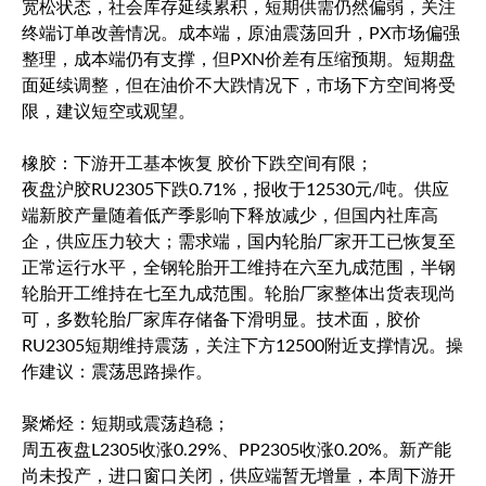
宽松状态，社会库存延续累积，短期供需仍然偏弱，关注
终端订单改善情况。成本端，原油震荡回升，PX市场偏强
整理，成本端仍有支撑，但PXN价差有压缩预期。短期盘
面延续调整，但在油价不大跌情况下，市场下方空间将受
限，建议短空或观望。
橡胶：下游开工基本恢复 胶价下跌空间有限；
夜盘沪胶RU2305下跌0.71%，报收于12530元/吨。供应
端新胶产量随着低产季影响下释放减少，但国内社库高
企，供应压力较大；需求端，国内轮胎厂家开工已恢复至
正常运行水平，全钢轮胎开工维持在六至九成范围，半钢
轮胎开工维持在七至九成范围。轮胎厂家整体出货表现尚
可，多数轮胎厂家库存储备下滑明显。技术面，胶价
RU2305短期维持震荡，关注下方12500附近支撑情况。操
作建议：震荡思路操作。
聚烯烃：短期或震荡趋稳；
周五夜盘L2305收涨0.29%、PP2305收涨0.20%。新产能
尚未投产，进口窗口关闭，供应端暂无增量，本周下游开