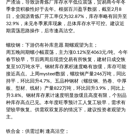
产渣油，导致沥青炼厂库存水平低位震荡，贸易商今年冬
季拿货积极性好于去年。根据百川盈孚数据，截至2月8
日，全国沥青炼厂开工率仅为32.87%，库存率略有回升至
32.9%，未见冬季累库现象，总体库存水平可控。建议近
期震荡思路操作，后市逢高沽空。
螺纹钢：下游仍有补库意愿 期螺观望为主；
周五晚间期螺小幅震荡，主力涨0.12%至4063元/吨。今年
春节较早，节后两周后现货交易有所恢复，建材日成交恢
复至10万吨水平。钢材库存累积速度略有放缓，库存可能
接近高点。上周mysteel数据，螺纹钢产量246万吨，同比
持平，环比回升4.7%。五品种钢材（螺纹钢、热卷、中厚
板、型材、线材）产量822万吨，环比回升3.9%，同比上
升3.8%。钢材库存累计速度明显放缓且高度有限，个别品
种库存高点已见。本年度旺季预计工人复工较早，需求有
望较早恢复。供需双双复苏的情况下，建议投资者观望为
主。
铁合金：供需过剩 逢高沽空；