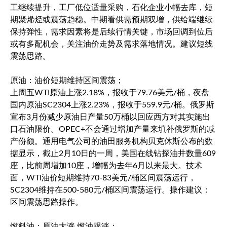
工继续提升，工厂低位适量采购，石化企业小幅去库，短
期聚烯烃或震荡趋稳。中期看供需预期双增，供给端继续
保持弹性，需求因素将是后续行情关键，市场回调到位后
或有多配机会，关注油价走势及需求落地情况。建议短线
震荡思路。
原油：油价短期维持区间震荡；
上周五WTI原油上涨2.18%，报收于79.76美元/桶，夜盘
国内原油SC2304上涨2.23%，报收于559.9元/桶。俄罗斯
宣布3月份减少原油日产量50万桶以回应西方对其实施出
口石油限价。OPEC+不会通过增加产量来填补俄罗斯的减
产份额。通用电气公司的油田服务机构贝克休斯公布的数
据显示，截止2月10日的一周，美国在线钻探油井数量609
座，比前周增加10座，增幅为去年6月以来最大。技术
面，WTI油价短期维持70-83美元/桶区间震荡运行，
SC2304维持在500-580元/桶区间震荡运行。操作建议：
区间震荡思路操作。
燃料油：原油大涨 燃油跟涨；