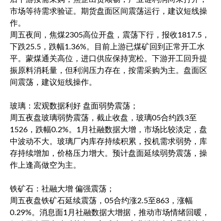
市场等待需求验证。期货盘面区间震荡运行，建议短线操
作。
周五夜间，焦煤2305高位开盘，震荡下行，报收1817.5，
下跌25.5，跌幅1.36%。目前上游已煤矿回到正常开工水
平。蒙煤通关高位，进口供应保持宽松。下游开工回升提
振原料消耗量，但利润压力存在，按需采购为主。盘面区
间震荡，建议短线操作。
玻璃：宏观数据利好 盘面弱势震荡；
周五夜盘玻璃弱势震荡，截止收盘，玻璃05合约跌3至
1526，跌幅0.2%。1月社融数据大增，市场比较淡定，盘
中波动不大。玻璃厂内库存持续积累，投机需求弱势，库
存持续增加，价格压力增大。预计盘面延续弱势震荡，操
作上逢高做空为主。
铁矿石：社融大增 偏强震荡；
周五夜盘铁矿石延续震荡，05合约涨2.5至863，涨幅
0.29%。消息面1月社融数据大增据，推动市场情绪回暖，