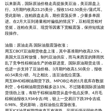
以来新高，国际原油价格走高提振美豆油，美豆跟盘上
行。3月期约收高23.25美分，报收1542.50美分/蒲式耳。
受此影响，连粕跟盘走高，期价震荡反弹，少量多单跟
进。在2月大豆到港量相对偏低的情况下，豆粕现货相对
坚挺，连粕在美豆、现货等因素下宽幅震荡，保持短线波
段操作。
油脂：原油走高 国际油脂震荡收涨；
周五CBOT豆油期货收盘上涨，其中基准期约收高2.5%，
美国大豆压榨放慢，制约豆油供应，而马来西亚的降雨扰
乱了竞争性棕榈油生产的收获进度。国际原油期货走强，
也进一步支持了豆油价格。3月期约收高1.50美分，报收
60.54美分/磅。与之相比，连豆油低位震荡。
周五BMD棕榈油期货下跌。MPOB公布的1月底库存数据
利空，令棕榈油期货跌幅多达3.1%。不过随着国际原油期
货强劲上涨，有助于棕榈油期货从盘中低点反弹。4月毛
棕榈油报收3,934令吉/吨，较上一交易日下跌39令吉或
0.98%。受此影响，连棕油低位震荡收涨。
周五ICE油菜籽期货收盘互有涨跌，呈现近强远弱的态势，