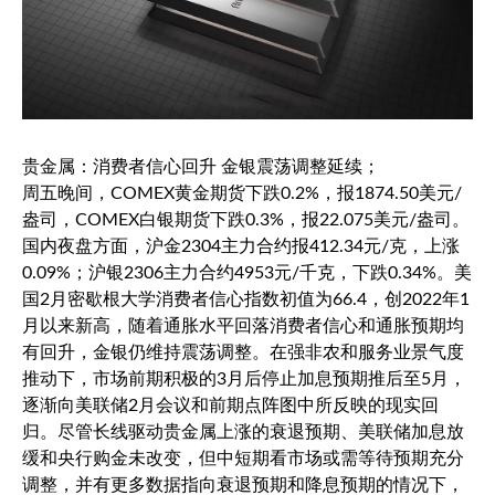
贵金属：消费者信心回升 金银震荡调整延续；
周五晚间，
COMEX黄金期货
下跌0.2%，报1874.50美元/
盎司，
COMEX白银期货
下跌0.3%，报22.075美元/盎司。
国内夜盘方面，沪金2304主力合约报412.34元/克，上涨
0.09%；沪银2306主力合约4953元/千克，下跌0.34%。美
国2月密歇根大学消费者信心指数初值为66.4，创2022年1
月以来新高，随着通胀水平回落消费者信心和通胀预期均
有回升，金银仍维持震荡调整。在强非农和服务业景气度
推动下，市场前期积极的3月后停止加息预期推后至5月，
逐渐向美联储2月会议和前期点阵图中所反映的现实回
归。尽管长线驱动贵金属上涨的衰退预期、美联储加息放
缓和央行购金未改变，但中短期看市场或需等待预期充分
调整，并有更多数据指向衰退预期和降息预期的情况下，