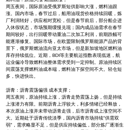
周五夜间，国际原油受俄罗斯短供影响大涨，燃料油跟
涨。国内市场，春节过后，船用油现货价格持续回暖，炼
厂利润转好，供应相对宽松，但是春节前后，部分船企进
入休假状态，市场预期缓慢兑现；国内成品油需求在春节
期间较好，出行回暖带动重油二次加工利润，前期跌幅可
能逐渐修复。国际市场，在欧盟限制俄罗斯能源产品的背
景下，俄罗斯燃油流向亚太市场，但是新加坡地区燃料油
库存持续低位。近期，BDI等主要航运指数表现低迷，航
运业偏冷导致燃料油整体需求受到一定抑制。原油持续区
间震荡支撑燃料油成本端，燃料油下探空间不大。轻仓短
多，快进快出。
沥青：沥青震荡偏强 成本支撑；
周五夜间，原油持续上涨，沥青走势震荡上扬，但是持续
上涨潜力有限。前期沥青上浮较大，利多情绪已经释放，
本次原油上涨并未带动沥青走强，后市沥青或上涨空间不
大。近期处于沥青传统淡季，国内沥青市场持续“供需双
弱”，需求略显不足，但是供应持续偏低，部分炼厂逐渐生