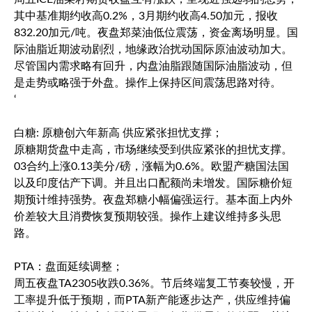
其中基准期约收高0.2%，3月期约收高4.50加元，报收
832.20加元/吨。夜盘郑菜油低位震荡，资金离场明显。国
际油脂近期波动剧烈，地缘政治扰动国际原油波动加大。
尽管国内需求略有回升，内盘油脂跟随国际油脂波动，但
是走势或略强于外盘。操作上保持区间震荡思路对待。
‘
白糖: 原糖创六年新高 供应紧张担忧支撑；
原糖期货盘中走高，市场继续受到供应紧张的担忧支撑。
03合约上涨0.13美分/磅，涨幅为0.6%。欧盟产糖国法国
以及印度估产下调。并且出口配额尚未增发。国际糖价短
期预计维持强势。夜盘郑糖小幅偏强运行。基本面上内外
价差较大且消费恢复预期较强。操作上建议维持多头思
路。
PTA：盘面延续调整；
周五夜盘TA2305收跌0.36%。节后终端复工节奏较慢，开
工率提升低于预期，而PTA新产能逐步达产，供应维持偏