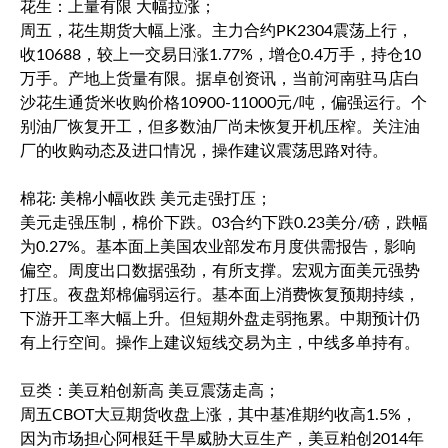
花生：上量有限 大幅拉涨；
周五，花生期货大幅上涨。主力合约PK2304震荡上行，
收10688，较上一交易日涨1.77%，增仓0.4万手，持仓10
万手。产地上货量有限。据卓创资讯，当前河南驻马店白
沙花生通货米收购价格10900-11000元/吨，偏强运行。个
别油厂恢复开工，但多数油厂尚未恢复开机压榨。关注油
厂的收购动态及进口情况，操作建议震荡思路对待。
棉花: 美棉小幅收跌 美元走强打压；
美元走强压制，棉价下跌。03合约下跌0.23美分/磅，跌幅
为0.27%。基本面上美国农业部发布月度供需报告，影响
偏空。周度出口数据强劲，有所支撑。宏观方面美元强势
打压。夜盘郑棉偏弱运行。基本面上消费恢复预期持续，
下游开工率大幅上升。但短期外盘走弱拖累。中期预计仍
有上行空间。操作上建议短线交易为主，中线多单持有。
豆类：美豆粕创新高 美豆震荡走高；
周五CBOT大豆期货收盘上涨，其中基准期约收高1.5%，
因为市场担心阿根廷干旱威胁大豆生产，美豆粕创2014年