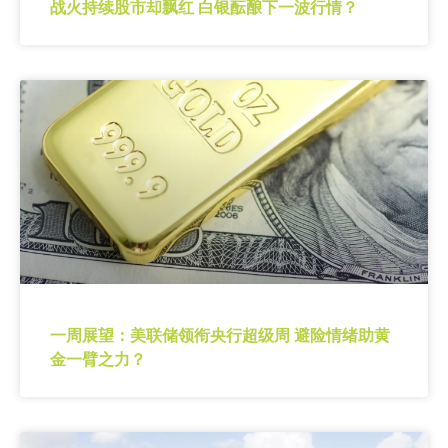
战火持续股市却飘红 白银酝酿下一波行情？
一周展望：美联储领衔央行超级周 避险情绪助黄
金一臂之力？