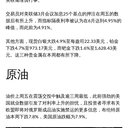
美联储谨慎行事。”
交易员对美联储3月会议加息25个基点的押注在周五的数
据后有所上升，而指标隔夜利率被认为在6月达到4.95%的
峰值，而此前为4.91%。
其他方面，
现货白银
大跌4.9%至每盎司22.33美元，铂金
下跌4.7%至973.17美元，而钯金下跌1.6%至1,628.43美
元。这三种贵金属在本周都有所下降。
原油
油价上周五在震荡交投中触及逾三周最低，此前强劲的美
国就业数据引发了对利率上升的担忧，且投资者寻求有关
欧盟即将对俄罗斯成品油实施禁运的更多信息，
布伦特原
油
本周下跌7.8%，美国原油跌幅为7.9%。