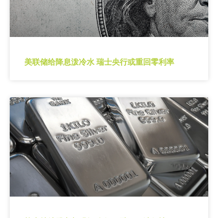
美联储给降息泼冷水 瑞士央行或重回零利率