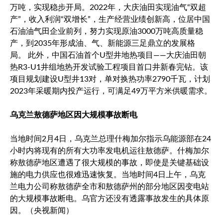
万吨，实现稳步开局。2022年，大庆油田实现油气“双超
产”，收入利润“双增长”，生产经营业绩创新高，位居中国
石油油气田企业前列，努力实现原油3000万吨高质量稳
产，到2035年形成油、气、新能源三足鼎立的发展格
局。 此外，中国石油首个U型井地热项目——大庆油田朝
热R3-U1井组地热开发试验工程项目首口井新春完钻。该
项目规划建设U型井13对，单对换热功率2790千瓦，计划
2023年采暖期内投产运行，可满足49万平方米供暖需求。
乌克兰敖德萨地区因大规模事故断电
当地时间2月4日，乌克兰总理什梅加尔指示乌能源部在24
小时内将现有的所有大功率发电机运往敖德萨。什梅加尔
称敖德萨地区遭遇了很大规模的事故，即使是关键基础设
施的电力供应也很难迅速恢复。当地时间4日上午，乌克
兰电力公司称敖德萨全市和敖德萨州的部分地区因变电站
的大规模事故断电。乌官方还没有透露事故发生的具体原
因。（央视新闻）