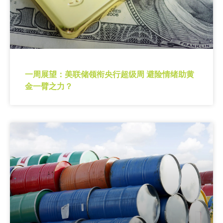
一周展望：美联储领衔央行超级周 避险情绪助黄
金一臂之力？