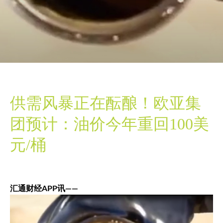
供需风暴正在酝酿！欧亚集
团预计：油价今年重回100美
元/桶
汇通财经APP讯——