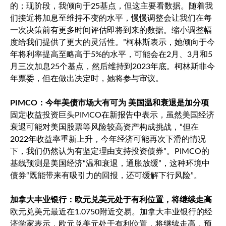
的；现阶段，我倾向于25基点，但这主要看数据。随着我
们接近将加息至维持不变的水平，慢慢调整会让我们在每
一次决策前有更多时间评估即将到来的数据。缩小调整幅
度给我们提供了更大的灵活性。”柯林斯表示，她倾向于今
年将利率提高至略高于5%的水平，可能会在2月、3月和5
月三次加息25个基点，然后维持到2023年底。柯林斯非今
年票委，但在做出决定时，她将参与审议。
PIMCO：今年美债市场大有可为 美国温和衰退是加分项
固定收益投资巨头PIMCO在新报告中表示，虽然美国经济
衰退可能对美国股票等风险较高资产构成挑战，“但在
2022年收益率重新上升，今年经济可能再次下滑的情况
下，我们仍然认为有坚定理由支持投资债券”。PIMCO的
基线预测是美国经济“温和衰退，通胀放缓”，这种环境中
债券“既能带来有吸引力的回报，还可缓解下行风险”。
加拿大丰业银行：
欧元兑美元
处于有利位置，将继续走高
欧元兑美元
最近在1.0750附近交易。加拿大丰业银行的经
济学家表示，
欧元兑美元
处于有利位置，将继续走高，预