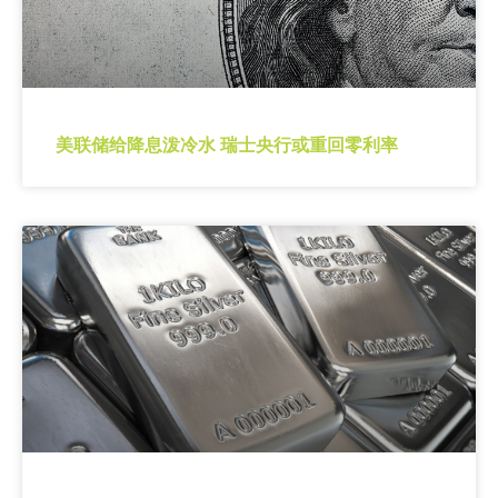
美联储给降息泼冷水 瑞士央行或重回零利率