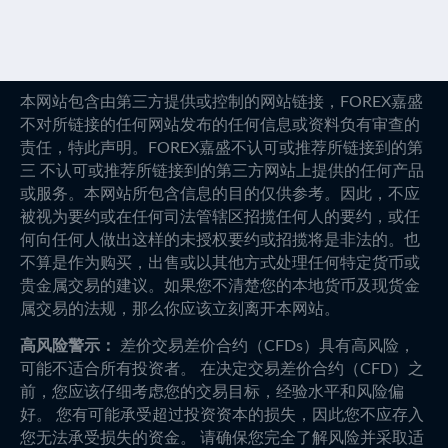
本网站包含由第三方提供或控制的网站链接，FOREX嘉盛
不对所链接的任何网站发布的任何信息或资料负有审查的
责任，特此声明。FOREX嘉盛不认可或推荐所链接到的第
三 不认可或推荐所链接到的第三方网站上提供的任何产品
或服务。本网站所包含信息的目的仅供参考。因此，不应
被视为要约或在任何司法管辖区招揽任何人的要约，或任
何向任何人做出这样的未授权要约或招揽将是非法的。也
不算是作为购买，出售或以其他方式处理任何特定货币或
贵金属交易的建议。如果您不清楚您的本地货币及现货金
属交易的法规，那么你应该立刻离开本网站。
高风险警示：
差价交易差价合约（CFDs）具有高风险，
可能不适合所有投资者。 在决定交易差价合约（CFD）之
前，您应该仔细考虑您的交易目标，经验水平和风险偏
好。 您有可能承受超过投资资本的损失，因此您不应存入
您无法承受损失的资金。 请确保您完全了解风险并采取适