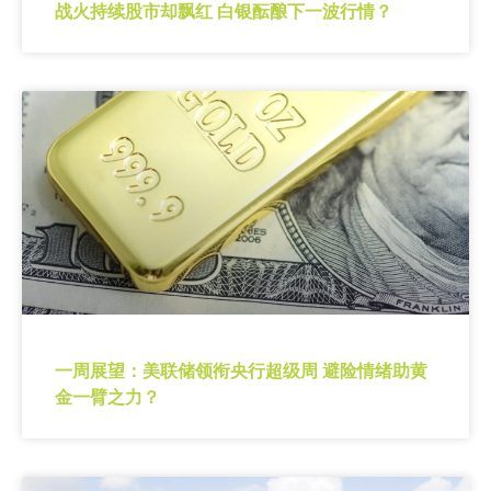
战火持续股市却飘红 白银酝酿下一波行情？
一周展望：美联储领衔央行超级周 避险情绪助黄
金一臂之力？