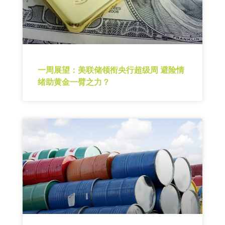
一周展望：美联储领衔央行超级周 避险情
绪助黄金一臂之力？