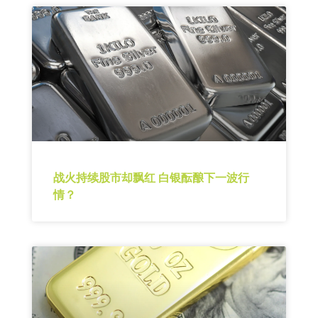
战火持续股市却飘红 白银酝酿下一波行
情？