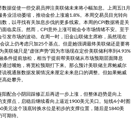
数据促使一些交易员押注美联储未来将小幅加息。上周五(1月
月服务业活动萎缩，推动金价上涨逾1.8%。本周交易员目光转向
数，以寻找有关加息步伐的更多线索。本周的CPI数据将是关
面临卖压。然而，CPI意外上涨可能会令市场情绪不安。至于
会引发市场的波动。在周一时，旧金山联储主席称，虽然现在
会议上仍考虑只加25个基点。但是她强调最终美联储还是要将
美联储只是“虚张声势”因为市场现在定价美联储利率到4.93%
金融条件提前放松，相当于提前帮美联储从市场预期层面降息
持通过嘴炮，将宽松预期打下来。那么预计美联储主席鲍威尔
要说视通胀数据发展情况来厘定未来息口的调整。但如果鲍威
更高处攀升。
连阳配合小阴回踩修正后再进一步上涨，但整体趋势是向上
支撑点，启稳后继续看向上逼近1900美元关口。短线4小时图
0美元这个顶底转换水位是初步的支撑位置，随后是1840美
仍可期待。