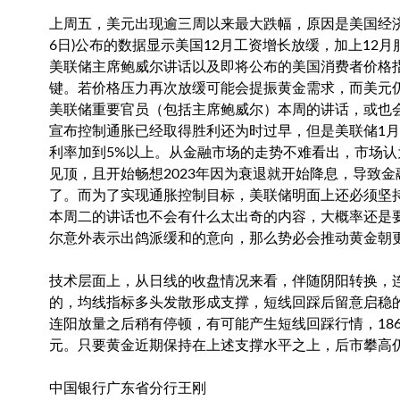
上周五，美元出现逾三周以来最大跌幅，原因是美国经济
6日)公布的数据显示美国12月工资增长放缓，加上12
美联储主席鲍威尔讲话以及即将公布的美国消费者价格指
键。若价格压力再次放缓可能会提振黄金需求，而美元仍
美联储重要官员（包括主席鲍威尔）本周的讲话，或也
宣布控制通胀已经取得胜利还为时过早，但是美联储1月
利率加到5%以上。从金融市场的走势不难看出，市场认为
见顶，且开始畅想2023年因为衰退就开始降息，导致
了。而为了实现通胀控制目标，美联储明面上还必须坚
本周二的讲话也不会有什么太出奇的内容，大概率还是
尔意外表示出鸽派缓和的意向，那么势必会推动黄金朝
技术层面上，从日线的收盘情况来看，伴随阴阳转换，
的，均线指标多头发散形成支撑，短线回踩后留意启稳的
连阳放量之后稍有停顿，有可能产生短线回踩行情，186
元。只要黄金近期保持在上述支撑水平之上，后市攀高
中国银行广东省分行王刚