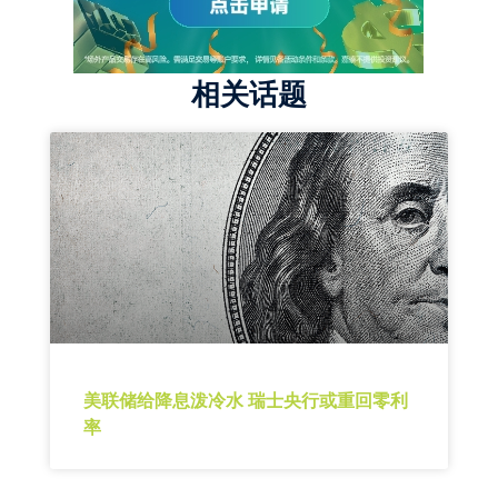
相关话题
美联储给降息泼冷水 瑞士央行或重回零利
率