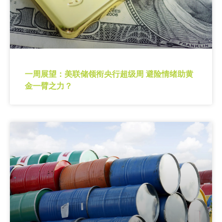
一周展望：美联储领衔央行超级周 避险情绪助黄
金一臂之力？