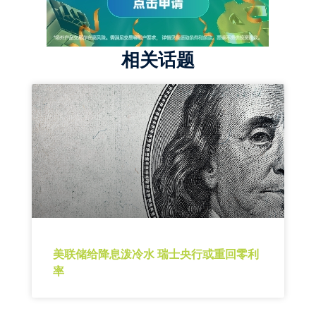
相关话题
美联储给降息泼冷水 瑞士央行或重回零利
率