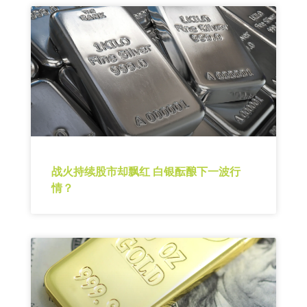
战火持续股市却飘红 白银酝酿下一波行
情？