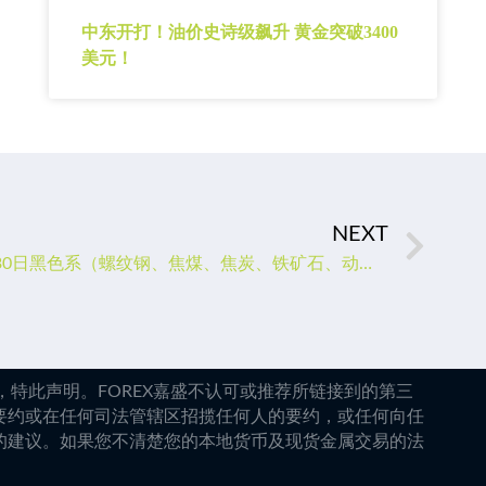
中东开打！油价史诗级飙升 黄金突破3400
美元！
NEXT
期货公司观点汇总一张图：1月30日黑色系（螺纹钢、焦煤、焦炭、铁矿石、动力煤等）
特此声明。FOREX嘉盛不认可或推荐所链接到的第三
要约或在任何司法管辖区招揽任何人的要约，或任何向任
的建议。如果您不清楚您的本地货币及现货金属交易的法