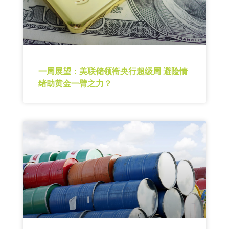
一周展望：美联储领衔央行超级周 避险情
绪助黄金一臂之力？