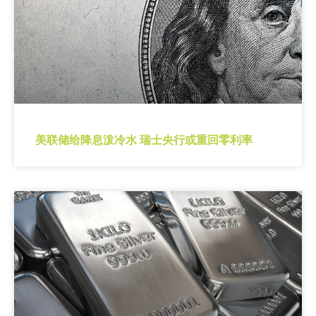
美联储给降息泼冷水 瑞士央行或重回零利率