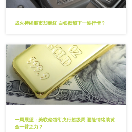
战火持续股市却飘红 白银酝酿下一波行情？
一周展望：美联储领衔央行超级周 避险情绪助黄
金一臂之力？