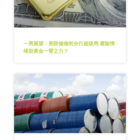
一周展望：美联储领衔央行超级周 避险情
绪助黄金一臂之力？