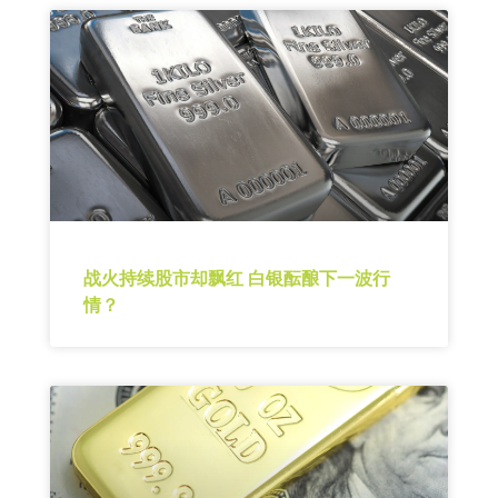
战火持续股市却飘红 白银酝酿下一波行
情？