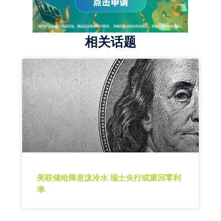
相关话题
美联储给降息泼冷水 瑞士央行或重回零利
率