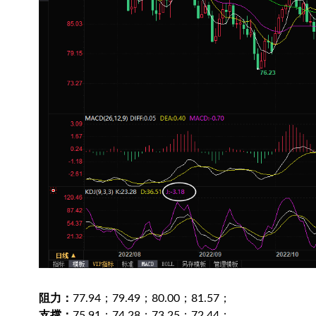
阻力：
77.94；79.49；80.00；81.57；
支撑：
75.91；74.28；73.25；72.44；