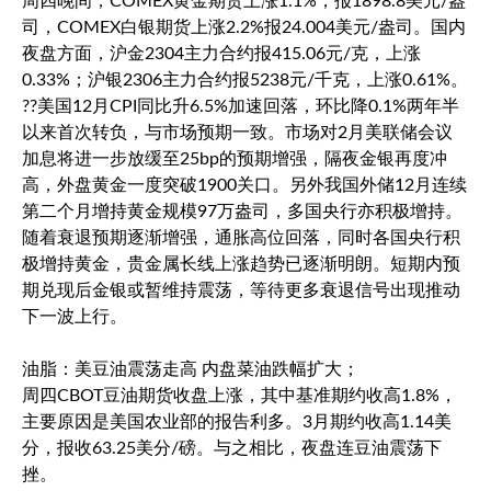
周四晚间，
COMEX黄金期货
上涨1.1%，报1898.8美元/盎
司，
COMEX白银期货
上涨2.2%报24.004美元/盎司。国内
夜盘方面，沪金2304主力合约报415.06元/克，上涨
0.33%；沪银2306主力合约报5238元/千克，上涨0.61%。
??美国12月CPI同比升6.5%加速回落，环比降0.1%两年半
以来首次转负，与市场预期一致。市场对2月美联储会议
加息将进一步放缓至25bp的预期增强，隔夜金银再度冲
高，外盘黄金一度突破1900关口。另外我国外储12月连续
第二个月增持黄金规模97万盎司，多国央行亦积极增持。
随着衰退预期逐渐增强，通胀高位回落，同时各国央行积
极增持黄金，贵金属长线上涨趋势已逐渐明朗。短期内预
期兑现后金银或暂维持震荡，等待更多衰退信号出现推动
下一波上行。
油脂：美豆油震荡走高 内盘菜油跌幅扩大；
周四CBOT豆油期货收盘上涨，其中基准期约收高1.8%，
主要原因是美国农业部的报告利多。3月期约收高1.14美
分，报收63.25美分/磅。与之相比，夜盘连豆油震荡下
挫。