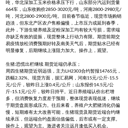
吨，华北深加工玉米价格承压下行，山东部分汽运到货量
664车，山东收购价2850-3020元/吨，河南2800-2980元/
吨，河北2800-2900元/吨。目前春节临近，现货市场购销
趋淡，但东北产区农户售粮偏慢，上市压力或延到春季，
此外，下游生猪养殖及淀粉深加工均有较大亏损，需求端
亦缺乏有效的提振，现货整体上行动力有限。期货前期交
易疫情放松消费预期好转及南美天气后，期货贴水已经有
明显修复，后期继续上涨阻力加大。操作上，观望。
生猪:恐慌出栏继续 期货近端仍承压；
周四生猪期货近弱远强，主力LH2303合约暂报14765元，
跌幅2.32%。现货方面，据汇易网，河南15元/公斤-15.5
元/公斤，较昨日上涨0.4元/公斤；山东报价14.5元/公
斤-15.1元/公斤，较昨日持平。近日养殖端认价出栏增
多，但消费恢复力度差于预期，整体现货表现低迷，继续
于期货盘面形成压力。往后来看，养殖户大肥猪消化仍偏
慢，短期难有太大改善可能，生猪现货及期货近端合约继
续承压，但远端合约盘面估值偏低，后市或有一定支撑。
操作上，观望为主。激进者关注远月逢低买入机会。