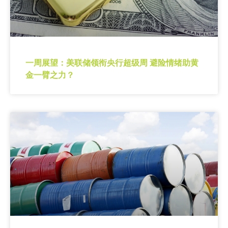
一周展望：美联储领衔央行超级周 避险情绪助黄
金一臂之力？