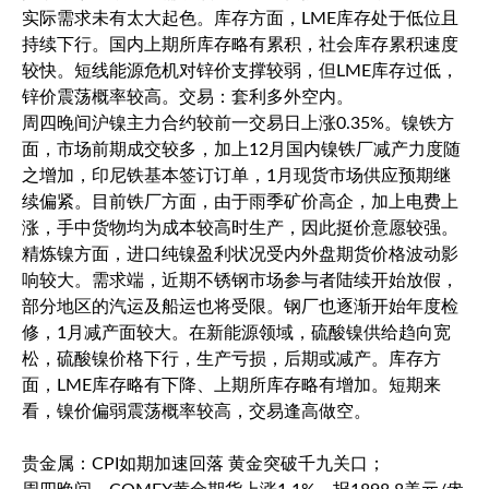
实际需求未有太大起色。库存方面，LME库存处于低位且
持续下行。国内上期所库存略有累积，社会库存累积速度
较快。短线能源危机对锌价支撑较弱，但LME库存过低，
锌价震荡概率较高。交易：套利多外空内。
周四晚间沪镍主力合约较前一交易日上涨0.35%。镍铁方
面，市场前期成交较多，加上12月国内镍铁厂减产力度随
之增加，印尼铁基本签订订单，1月现货市场供应预期继
续偏紧。目前铁厂方面，由于雨季矿价高企，加上电费上
涨，手中货物均为成本较高时生产，因此挺价意愿较强。
精炼镍方面，进口纯镍盈利状况受内外盘期货价格波动影
响较大。需求端，近期不锈钢市场参与者陆续开始放假，
部分地区的汽运及船运也将受限。钢厂也逐渐开始年度检
修，1月减产面较大。在新能源领域，硫酸镍供给趋向宽
松，硫酸镍价格下行，生产亏损，后期或减产。库存方
面，LME库存略有下降、上期所库存略有增加。短期来
看，镍价偏弱震荡概率较高，交易逢高做空。
贵金属：CPI如期加速回落 黄金突破千九关口；