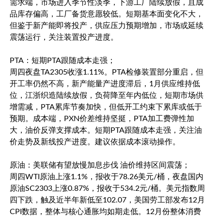
需求端，市场进入季节性淡季，下游工厂陆续放假，且成
品库存偏高，工厂备货意愿较低。短期基本面变化不大，
但鉴于新产能即将投产，供应压力预期增加，市场或延续
震荡运行，关注装置投产进度。
PTA：短期PTA跟随成本走强；
周四夜盘TA2305收涨1.11%。PTA检修装置部分重启，但
开工率仍然不高，新产能量产进度滞后，1月供应维持低
位，江浙织造陆续放假，负荷降至年内低位，短期市场供
增需减，PTA累库节奏加快，但低开工约束下累库或低于
预期。成本端，PXN价差维持坚挺，PTA加工费弹性加
大，油价反弹支撑成本。短期PTA跟随成本走强，关注油
价走势及新线投产进度。建议依据成本滚动操作。
原油：美联储有望放慢加息步伐 油价维持区间震荡；
周四WTI原油上涨1.1%，报收于78.26美元/桶，夜盘国内
原油SC2303上涨0.87%，报收于534.2元/桶。
美元指数
周
四下跌，触及近半年新低至102.07，美国劳工部发布12月
CPI数据，整体与核心通胀均如期走低。12月份整体消费