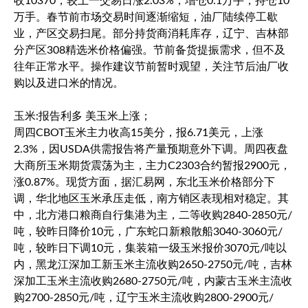
收10370，较上一交易日涨2.03%，增仓0.1万手，持仓10
万手。春节前市场交易时间逐渐缩短，油厂陆续停工歇
业，产区交易扫尾。部分持货商消耗库存，辽宁、吉林部
分产区308精选米价格偏强。节前备货提振需求，但不及
往年正常水平。操作建议节前暂时观望，关注节后油厂收
购以及进口米的情况。
玉米:报告利多 美玉米上涨；
周四CBOT玉米主力收高15美分，报6.71美元，上涨
2.3%，因USDA供需报告将产量预期意外下调。周四夜盘
大商所玉米期货震荡为主，主力C2303合约暂报2900元，
涨0.87%。现货方面，据汇易网，东北玉米价格部分下
调，华北地区玉米承压走低，南方销区表现相对稳定。其
中，北方港口粮商自行集港为主，二等收购2840-2850元/
吨，较昨日降价10元，广东蛇口新粮散船3040-3060元/
吨，较昨日下调10元，集装箱一级玉米报价3070元/吨以
内，黑龙江深加工新玉米主流收购2650-2750元/吨，吉林
深加工玉米主流收购2680-2750元/吨，内蒙古玉米主流收
购2700-2850元/吨，辽宁玉米主流收购2800-2900元/