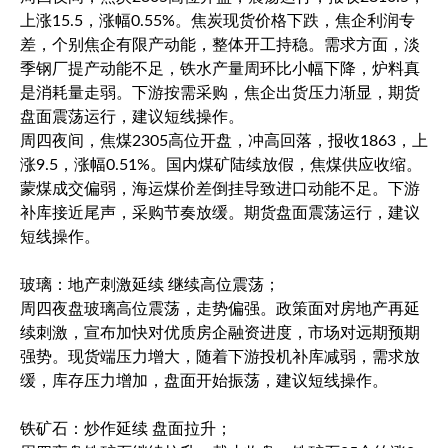
上涨15.5，涨幅0.55%。焦炭现货价格下跌，焦企利润专
差，个别焦企有限产动能，整体开工持稳。需求方面，淡
季钢厂提产动能不足，铁水产量周环比小幅下降，炉料真
是消耗量走弱。下游按需采购，焦企出货压力渐显，期货
盘面震荡运行，建议短线操作。
周四夜间，焦煤2305高位开盘，冲高回落，报收1863，上
涨9.5，涨幅0.51%。国内煤矿陆续放假，焦煤供应收缩。
蒙煤成交偏弱，海运煤价差倒挂导致进口动能不足。下游
补库接近尾声，采购节奏放缓。期货盘面震荡运行，建议
短线操作。
玻璃：地产刺激延续 继续高位震荡；
周四夜盘玻璃高位震荡，走势偏强。政策面对房地产再延
续刺激，宣布加快对优质房企融资进度，市场对远期预期
强势。现货端压力增大，随着下游投机补库减弱，需求放
缓，库存压力增加，盘面开始振荡，建议短线操作。
铁矿石：炒作延续 盘面拉升；