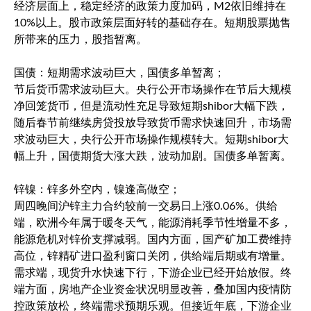
经济层面上，稳定经济的政策力度加码，M2依旧维持在
10%以上。股市政策层面好转的基础存在。短期股票抛售
所带来的压力，股指暂离。
国债：短期需求波动巨大，国债多单暂离；
节后货币需求波动巨大。央行公开市场操作在节后大规模
净回笼货币，但是流动性充足导致短期shibor大幅下跌，
随后春节前继续房贷投放导致货币需求快速回升，市场需
求波动巨大，央行公开市场操作规模转大。短期shibor大
幅上升，国债期货大涨大跌，波动加剧。国债多单暂离。
锌镍：锌多外空内，镍逢高做空；
周四晚间沪锌主力合约较前一交易日上涨0.06%。供给
端，欧洲今年属于暖冬天气，能源消耗季节性增量不多，
能源危机对锌价支撑减弱。国内方面，国产矿加工费维持
高位，锌精矿进口盈利窗口关闭，供给端后期或有增量。
需求端，现货升水快速下行，下游企业已经开始放假。终
端方面，房地产企业资金状况明显改善，叠加国内疫情防
控政策放松，终端需求预期乐观。但接近年底，下游企业