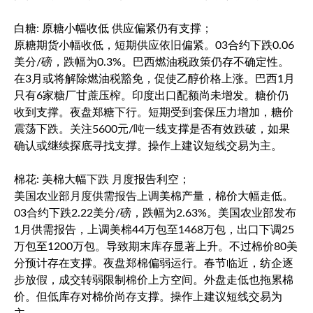
白糖: 原糖小幅收低 供应偏紧仍有支撑；
原糖期货小幅收低，短期供应依旧偏紧。03合约下跌0.06
美分/磅，跌幅为0.3%。巴西燃油税政策仍存不确定性。
在3月或将解除燃油税豁免，促使乙醇价格上涨。巴西1月
只有6家糖厂甘蔗压榨。印度出口配额尚未增发。糖价仍
收到支撑。夜盘郑糖下行。短期受到套保压力增加，糖价
震荡下跌。关注5600元/吨一线支撑是否有效跌破，如果
确认或继续探底寻找支撑。操作上建议短线交易为主。
棉花: 美棉大幅下跌 月度报告利空；
美国农业部月度供需报告上调美棉产量，棉价大幅走低。
03合约下跌2.22美分/磅，跌幅为2.63%。美国农业部发布
1月供需报告，上调美棉44万包至1468万包，出口下调25
万包至1200万包。导致期末库存显著上升。不过棉价80美
分预计存在支撑。夜盘郑棉偏弱运行。春节临近，纺企逐
步放假，成交转弱限制棉价上方空间。外盘走低也拖累棉
价。但低库存对棉价尚存支撑。操作上建议短线交易为