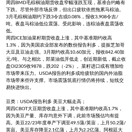
周四BMD毛棕榈油期货收盘窄幅涨跌互现，基准合约略有
下跌。尽管外部市场反弹，但出口疲软依然拖累马棕油。
3月毛棕榈油期约下跌3令吉或0.08%，报收3,908令吉/
吨。夜盘马棕油低位震荡。受此影响，连棕油夜盘震荡收
低。
周四ICE加油菜籽期货收盘上涨，其中基准期约收高
1.3%，因为美国农业部发布的数份报告利多，提振芝加哥
大豆及豆油走强。3月期约收高10.60加元，报收842.40加
元/吨。与之相比，郑菜油低开低走，创近期新低，截止收
盘OI2305收9878，跌202（-2%）。菜籽进口或有增加给
市场带来压力。USDA报告的利多或给疲软的国内外油脂
市场带来些许支撑。市场震荡筑底行情仍将持续，短线交
易快进快出。
豆类：USDA报告利多 美豆大幅走高；
周四CBOT大豆期货收盘上涨，其中基准期约收高1.7%，
因为美豆产量、库存均意外下调，此前市场预估均有提
高。美豆22/23年度单产下调至49.5蒲/英亩，上月50.2蒲/
英亩。美豆库存降至2.1亿蒲，上月为2.2亿蒲。阿根廷大