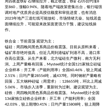
周四夜盘铁矿石继续拉升，截止收盘，铁矿石05合约涨8
至860，涨幅0.94%。随着地产端政策密集出台，银行端强
调对地产优质房企提高授信额度和审批进度，也有消息
2023年地产三道红线可能放松，市场情绪亢奋。短线若盘
面继续拉升，可能迎来政策面更强力干预，建议短线操
作。
铁合金：节前震荡 观望为主；
锰硅：周四晚间黑色系商品价格震荡。目前从原料来看，
锰矿库存绝对值高，但近几周到港锰矿到港不高，港口库
存高位震荡。从生产来看，北方锰硅生产微利，南方无利
润。上周产量略有回落，Mysteel统计全国121家独立硅锰
企业样本：开工率（产能利用率）全国60.46%，较上周减
2.51%；日均产量28556吨，减437吨。同时钢材产量略有
回落，五大钢种硅锰（周需求）：128655吨，环比上周减
5.06% 。市场步入淡季，重新转为过剩。建议观望为主。
硅铁：周四晚间黑色系商品价格震荡。 Mysteel统计全国
136家独立硅铁企业样本：开工率（产能利用率）全国
42.03%，较上期增0.41%；日均产量15808吨，较上期降