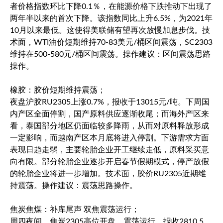
者价格指数环比下降0.1％，在能源价格下跌推动下出现了
两年半以来的首次下降。该指数同比上升6.5%，为2021年
10月以来最低。这使得美联储有望再次放慢加息步伐。技
术面，WTI油价短期维持70-83美元/桶区间震荡，SC2303
维持在500-580元/桶区间震荡。操作建议：区间震荡思路
操作。
橡胶：胶价短期维持震荡；
夜盘沪胶RU2305上涨0.7%，报收于13015元/吨。下周国
内产区全面停割，国产原料供应逐渐收尾；而海外产区来
看，泰国部分地区仍面临较多降雨，从而对原料释放形成
一定影响，而越南产区本月底将进入停割。下游需求方面
表现日趋走弱，主要轮胎企业开工继续走低，原料采买意
向有限。部分轮胎企业逐步开启春节假期模式，停产放假
的轮胎企业将进一步增加。技术面，胶价RU2305近期维
持震荡。操作建议：震荡思路操作。
焦炭焦煤：补库尾声 双焦震荡运行；
周四夜间，焦炭2305高位开盘，震荡运行，报收2810.5，