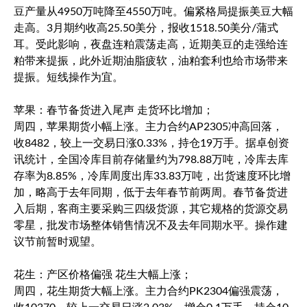
豆产量从4950万吨降至4550万吨。偏紧格局提振美豆大幅
走高。3月期约收高25.50美分，报收1518.50美分/蒲式
耳。受此影响，夜盘连粕震荡走高，近期美豆的走强给连
粕带来提振，此外近期油脂疲软，油粕套利也给市场带来
提振。短线操作为宜。
苹果：春节备货进入尾声 走货环比增加；
周四，苹果期货小幅上涨。主力合约AP2305冲高回落，
收8482，较上一交易日涨0.33%，持仓19万手。据卓创资
讯统计，全国冷库目前存储量约为798.88万吨，冷库去库
存率为8.85%，冷库周度出库33.83万吨，出货速度环比增
加，略高于去年同期，低于去年春节前两周。春节备货进
入后期，客商主要采购三四级货源，其它规格的货源交易
零星，批发市场整体销售情况不及去年同期水平。操作建
议节前暂时观望。
花生：产区价格偏强 花生大幅上涨；
周四，花生期货大幅上涨。主力合约PK2304偏强震荡，