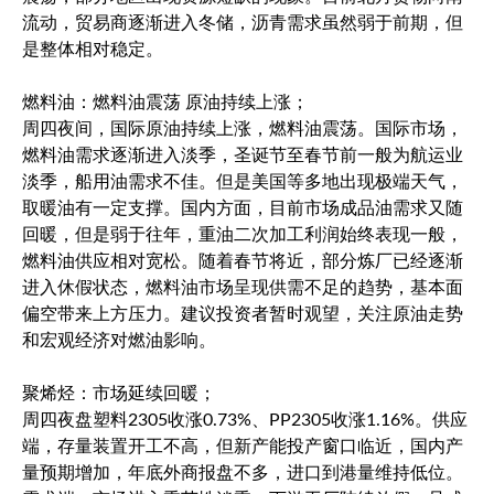
流动，贸易商逐渐进入冬储，沥青需求虽然弱于前期，但
是整体相对稳定。
燃料油：燃料油震荡 原油持续上涨；
周四夜间，国际原油持续上涨，燃料油震荡。国际市场，
燃料油需求逐渐进入淡季，圣诞节至春节前一般为航运业
淡季，船用油需求不佳。但是美国等多地出现极端天气，
取暖油有一定支撑。国内方面，目前市场成品油需求又随
回暖，但是弱于往年，重油二次加工利润始终表现一般，
燃料油供应相对宽松。随着春节将近，部分炼厂已经逐渐
进入休假状态，燃料油市场呈现供需不足的趋势，基本面
偏空带来上方压力。建议投资者暂时观望，关注原油走势
和宏观经济对燃油影响。
聚烯烃：市场延续回暖；
周四夜盘塑料2305收涨0.73%、PP2305收涨1.16%。供应
端，存量装置开工不高，但新产能投产窗口临近，国内产
量预期增加，年底外商报盘不多，进口到港量维持低位。