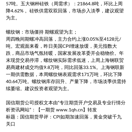
57吨。五大钢种硅铁（周需求）：21864.8吨，环比上周
降4.62% 。硅铁供需双双回落，市场步入淡季，建议观望
为主。
螺纹钢：市场僵持 期螺观望为主；
周四晚间期螺冲高回落，主力合约上涨0.05%至4128元/
吨。宏观面来看，昨日美国CPI增速放缓，
美元指数
大
跌，商品市场气氛转暖，国家发展改革委开会稳物价。年
末现货交易停滞，螺纹钢实际需求低迷，上周上海钢联贸
易商建材成交均值9.8万吨，同比回落33.1%。上海钢联新
一期供需数据，本周螺纹钢表观需求171万吨，环比下降
40.64万吨。螺纹钢库存回升、产量下降，市场淡季供需持
续萎缩。建议投资者观望为主。
国信期货公司授权文本由“专注期货开户交易及专业行情分
析资讯网站”：【一期货 www.1qh.cn】转发
标题：国信期货早评：CPI如期加速回落，黄金突破千九
关口