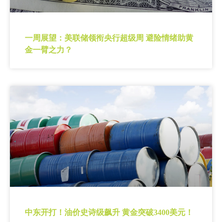
一周展望：美联储领衔央行超级周 避险情绪助黄
金一臂之力？
中东开打！油价史诗级飙升 黄金突破3400美元！