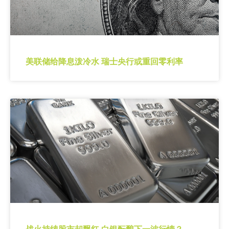
美联储给降息泼冷水 瑞士央行或重回零利率