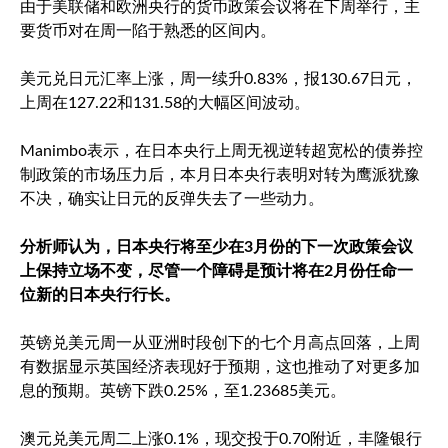
由于美联储和欧洲央行的货币政策会议将在下周举行，主
要货币对在周一陷于熟悉的区间内。
美元兑日元
汇率上涨，周一续升0.83%，报130.67日元，
上周在127.22和131.58的大幅区间波动。
Manimbo表示，在日本央行上周无视逆转超宽松的债券控
制政策的市场压力后，本月日本央行表明对转为鹰派犹豫
不决，确实让日元的反弹失去了一些动力。
分析师认为，日本央行将至少在3月份的下一次政策会议
上保持立场不变，尽管一个障碍是预计将在2月份任命一
位新的日本央行行长。
英镑兑美元
周一从亚洲时段创下的七个月高点回落，上周
有数据显示英国经济表现好于预期，这也推动了对更多加
息的预期。英镑下跌0.25%，至1.23685美元。
澳元兑美元
周二上涨0.1%，现交投于0.70附近，丰隆银行