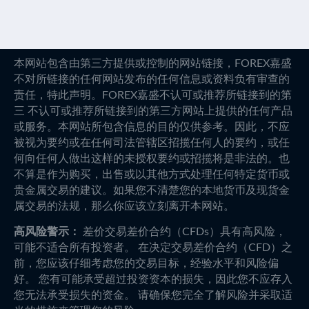
本网站包含由第三方提供或控制的网站链接，FOREX嘉盛
不对所链接的任何网站发布的任何信息或资料负有审查的
责任，特此声明。FOREX嘉盛不认可或推荐所链接到的第
三 不认可或推荐所链接到的第三方网站上提供的任何产品
或服务。本网站所包含信息的目的仅供参考。因此，不应
被视为要约或在任何司法管辖区招揽任何人的要约，或任
何向任何人做出这样的未授权要约或招揽将是非法的。也
不算是作为购买，出售或以其他方式处理任何特定货币或
贵金属交易的建议。如果您不清楚您的本地货币及现货金
属交易的法规，那么你应该立刻离开本网站。
高风险警示：
差价交易差价合约（CFDs）具有高风险，
可能不适合所有投资者。 在决定交易差价合约（CFD）之
前，您应该仔细考虑您的交易目标，经验水平和风险偏
好。 您有可能承受超过投资资本的损失，因此您不应存入
您无法承受损失的资金。 请确保您完全了解风险并采取适