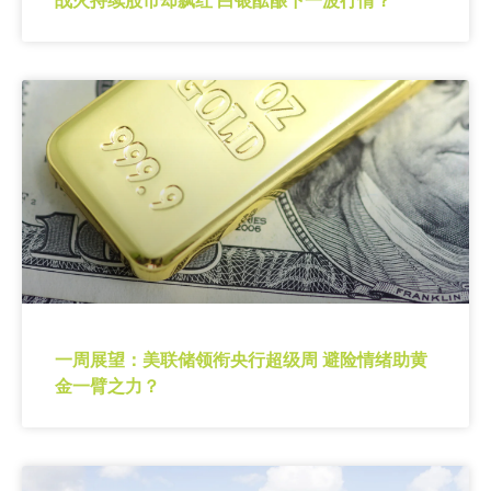
战火持续股市却飘红 白银酝酿下一波行情？
一周展望：美联储领衔央行超级周 避险情绪助黄
金一臂之力？