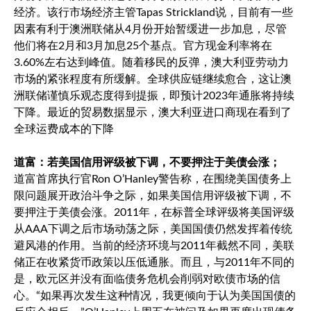
经济。该行市场经济主管Tapas Strickland说，目前有一些
因素有利于澳洲联储从4月份开始暂缓进一步加息，尽管
他们将在2月和3月加息25个基点。官方现金利率将在
3.60%左右达到峰值。随着移民的反弹，澳大利亚劳动力
市场的紧张程度有所缓解。全球供应链继续愈合，这让澳
洲联储谨慎乐观态度得到提振，即预计2023年通胀将持续
下降。最近的贸易数据显示，澳大利亚进口商现在看到了
全球运费成本的下降
道富：若美国信用评级被下调，不要押注于美债会涨；
道富首席执行官Ron O’Hanley警告称，在围绕美国债务上
限问题展开政治斗争之际，如果美国信用评级被下调，不
要押注于美债会涨。2011年，在标普全球评级将美国评级
从AAA下调之后市场动荡之际，美国国债仍然发挥着传统
避风港的作用。当前的经济环境与2011年截然不同，美联
储正在收紧货币政策以压低通胀。而且，与2011年不同的
是，欧元区并没有面临债务危机会削弱对欧债市场的信
心。“如果再次发生这种情况，我更倾向于认为美国国债的