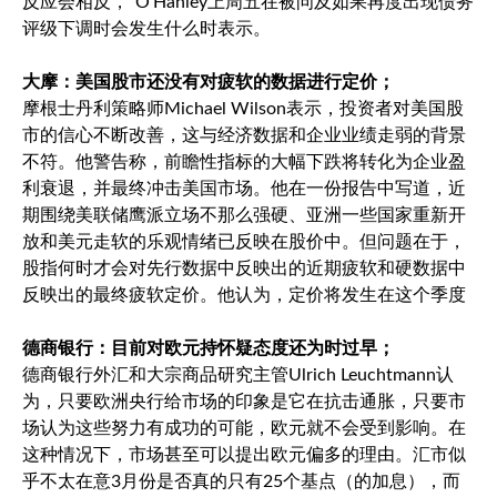
反应会相反，”O’Hanley上周五在被问及如果再度出现债务
评级下调时会发生什么时表示。
大摩：美国股市还没有对疲软的数据进行定价；
摩根士丹利策略师Michael Wilson表示，投资者对美国股
市的信心不断改善，这与经济数据和企业业绩走弱的背景
不符。他警告称，前瞻性指标的大幅下跌将转化为企业盈
利衰退，并最终冲击美国市场。他在一份报告中写道，近
期围绕美联储鹰派立场不那么强硬、亚洲一些国家重新开
放和美元走软的乐观情绪已反映在股价中。但问题在于，
股指何时才会对先行数据中反映出的近期疲软和硬数据中
反映出的最终疲软定价。他认为，定价将发生在这个季度
德商银行：目前对欧元持怀疑态度还为时过早；
德商银行外汇和大宗商品研究主管Ulrich Leuchtmann认
为，只要欧洲央行给市场的印象是它在抗击通胀，只要市
场认为这些努力有成功的可能，欧元就不会受到影响。在
这种情况下，市场甚至可以提出欧元偏多的理由。汇市似
乎不太在意3月份是否真的只有25个基点（的加息），而