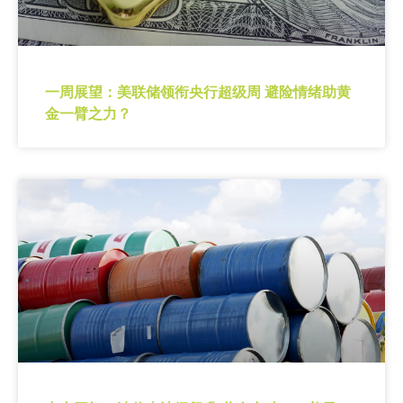
一周展望：美联储领衔央行超级周 避险情绪助黄
金一臂之力？