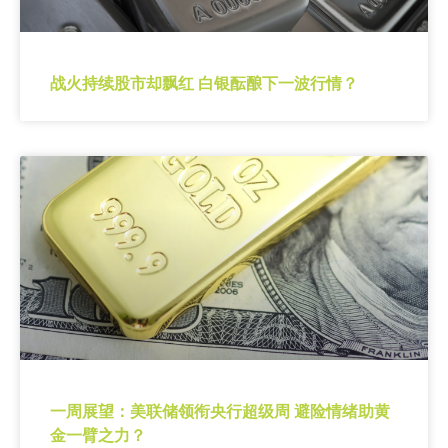
战火持续股市却飘红 白银酝酿下一波行情？
一周展望：美联储领衔央行超级周 避险情绪助黄
金一臂之力？