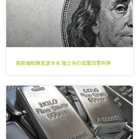
美联储给降息泼冷水 瑞士央行或重回零利率