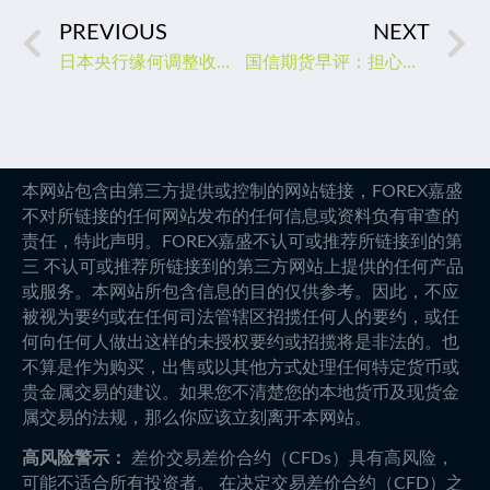
PREVIOUS
NEXT
日本央行缘何调整收益率曲线控制的货币政策
国信期货早评：担心美联储可能继续加息，油价大幅回调
本网站包含由第三方提供或控制的网站链接，FOREX嘉盛
不对所链接的任何网站发布的任何信息或资料负有审查的
责任，特此声明。FOREX嘉盛不认可或推荐所链接到的第
三 不认可或推荐所链接到的第三方网站上提供的任何产品
或服务。本网站所包含信息的目的仅供参考。因此，不应
被视为要约或在任何司法管辖区招揽任何人的要约，或任
何向任何人做出这样的未授权要约或招揽将是非法的。也
不算是作为购买，出售或以其他方式处理任何特定货币或
贵金属交易的建议。如果您不清楚您的本地货币及现货金
属交易的法规，那么你应该立刻离开本网站。
高风险警示：
差价交易差价合约（CFDs）具有高风险，
可能不适合所有投资者。 在决定交易差价合约（CFD）之