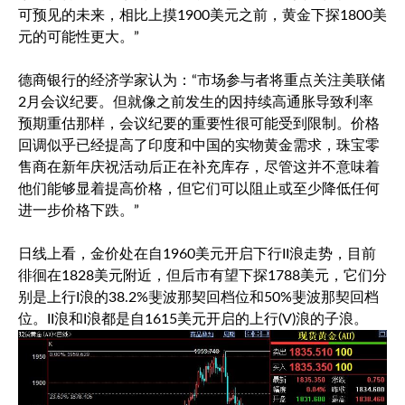
可预见的未来，相比上摸1900美元之前，黄金下探1800美
元的可能性更大。”
德商银行的经济学家认为：“市场参与者将重点关注美联储
2月会议纪要。但就像之前发生的因持续高通胀导致利率
预期重估那样，会议纪要的重要性很可能受到限制。价格
回调似乎已经提高了印度和中国的实物黄金需求，珠宝零
售商在新年庆祝活动后正在补充库存，尽管这并不意味着
他们能够显着提高价格，但它们可以阻止或至少降低任何
进一步价格下跌。”
日线上看，金价处在自1960美元开启下行II浪走势，目前
徘徊在1828美元附近，但后市有望下探1788美元，它们分
别是上行I浪的38.2%斐波那契回档位和50%斐波那契回档
位。II浪和I浪都是自1615美元开启的上行(V)浪的子浪。