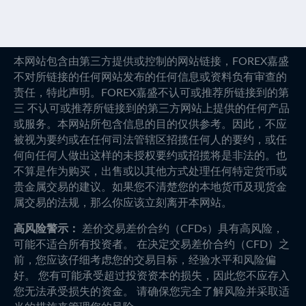
本网站包含由第三方提供或控制的网站链接，FOREX嘉盛
不对所链接的任何网站发布的任何信息或资料负有审查的
责任，特此声明。FOREX嘉盛不认可或推荐所链接到的第
三 不认可或推荐所链接到的第三方网站上提供的任何产品
或服务。本网站所包含信息的目的仅供参考。因此，不应
被视为要约或在任何司法管辖区招揽任何人的要约，或任
何向任何人做出这样的未授权要约或招揽将是非法的。也
不算是作为购买，出售或以其他方式处理任何特定货币或
贵金属交易的建议。如果您不清楚您的本地货币及现货金
属交易的法规，那么你应该立刻离开本网站。
高风险警示：
差价交易差价合约（CFDs）具有高风险，
可能不适合所有投资者。 在决定交易差价合约（CFD）之
前，您应该仔细考虑您的交易目标，经验水平和风险偏
好。 您有可能承受超过投资资本的损失，因此您不应存入
您无法承受损失的资金。 请确保您完全了解风险并采取适