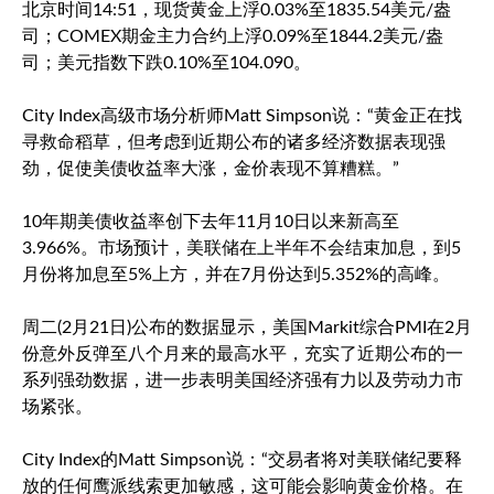
北京时间14:51，
现货黄金
上浮0.03%至1835.54美元/盎
司；COMEX期金主力合约上浮0.09%至1844.2美元/盎
司；
美元指数
下跌0.10%至104.090。
City Index高级市场分析师Matt Simpson说：“黄金正在找
寻救命稻草，但考虑到近期公布的诸多经济数据表现强
劲，促使美债收益率大涨，金价表现不算糟糕。”
10年期美债收益率创下去年11月10日以来新高至
3.966%。市场预计，美联储在上半年不会结束加息，到5
月份将加息至5%上方，并在7月份达到5.352%的高峰。
周二(2月21日)公布的数据显示，美国Markit综合PMI在2月
份意外反弹至八个月来的最高水平，充实了近期公布的一
系列强劲数据，进一步表明美国经济强有力以及劳动力市
场紧张。
City Index的Matt Simpson说：“交易者将对美联储纪要释
放的任何鹰派线索更加敏感，这可能会影响黄金价格。在