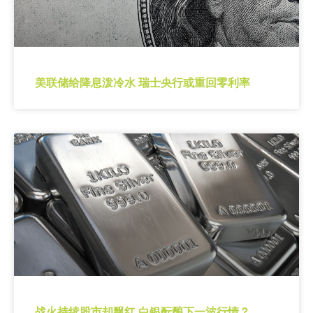
美联储给降息泼冷水 瑞士央行或重回零利率
战火持续股市却飘红 白银酝酿下一波行情？