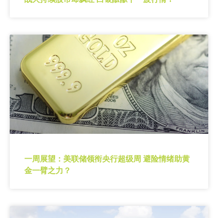
一周展望：美联储领衔央行超级周 避险情绪助黄
金一臂之力？