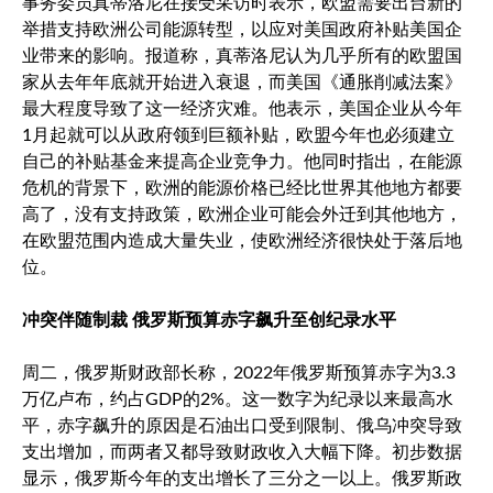
事务委员真蒂洛尼在接受采访时表示，欧盟需要出台新的
举措支持欧洲公司能源转型，以应对美国政府补贴美国企
业带来的影响。报道称，真蒂洛尼认为几乎所有的欧盟国
家从去年年底就开始进入衰退，而美国《通胀削减法案》
最大程度导致了这一经济灾难。他表示，美国企业从今年
1月起就可以从政府领到巨额补贴，欧盟今年也必须建立
自己的补贴基金来提高企业竞争力。他同时指出，在能源
危机的背景下，欧洲的能源价格已经比世界其他地方都要
高了，没有支持政策，欧洲企业可能会外迁到其他地方，
在欧盟范围内造成大量失业，使欧洲经济很快处于落后地
位。
冲突伴随制裁 俄罗斯预算赤字飙升至创纪录水平
周二，俄罗斯财政部长称，2022年俄罗斯预算赤字为3.3
万亿卢布，约占GDP的2%。这一数字为纪录以来最高水
平，赤字飙升的原因是石油出口受到限制、俄乌冲突导致
支出增加，而两者又都导致财政收入大幅下降。初步数据
显示，俄罗斯今年的支出增长了三分之一以上。俄罗斯政