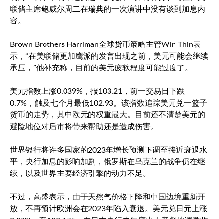
联储主席鲍威尔周二在瑞典的一次演讲中没有谈到加息内
容。
Brown Brothers Harriman全球货币策略主管Win Thin表
示，“在美联储更加鹰派的发言出现之前，美元可能会继续
承压，”他补充称，目前的美元疲软程度可能过度了。
美元指数
上涨0.039%，报103.21，前一交易日下跌
0.7%，触及七个月最低102.93。该指数追踪美元兑一篮子
货币的走势，其中欧元的权重最大。目前还不清楚美元的
避险地位对后市将带来帮助还是造成伤害。
世界银行将许多国家的2023年增长预测下调至接近衰退水
平，央行加息的影响加剧，俄罗斯在乌克兰的战争仍在继
续，以及世界主要经济引擎的动力不足。
不过，高盛表示，由于天然气价格下降和中国边境重新开
放，不再预计欧洲会在2023年陷入衰退。
美元兑日元
上涨