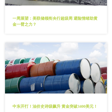
一周展望：美联储领衔央行超级周 避险情绪助黄
金一臂之力？
中东开打！油价史诗级飙升 黄金突破3400美元！