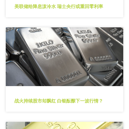
美联储给降息泼冷水 瑞士央行或重回零利率
战火持续股市却飘红 白银酝酿下一波行情？