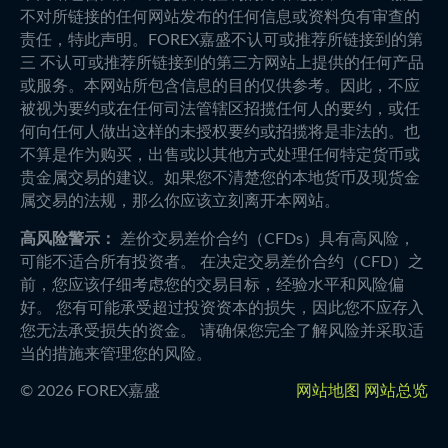
不对所链接的任何网站发布的任何信息或资料负有审查的
责任，特此声明。FOREX嘉盛不认可或推荐所链接到的第
三 不认可或推荐所链接到的第三方网站上提供的任何产品
或服务。本网站所包含信息的目的仅供参考。因此，不应
被视为要约或在任何司法管辖区招揽任何人的要约，或任
何向任何人做出这样的未授权要约或招揽将是非法的。也
不算是作为购买，出售或以其他方式处理任何特定货币或
贵金属交易的建议。如果您不清楚您的本地货币及现货金
属交易的法规，那么你应该立刻离开本网站。
高风险警示：
差价交易差价合约（CFDs）具有高风险，
可能不适合所有投资者。 在决定交易差价合约（CFD）之
前，您应该仔细考虑您的交易目标，经验水平和风险偏
好。 您有可能承受超过投资资本的损失，因此您不应存入
您无法承受损失的资金。 请确保您完全了解风险并采取适
当的措施来管理您的风险。
©
2026
FOREX嘉盛
网站地图
网站总览