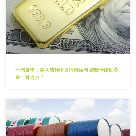
一周展望：美联储领衔央行超级周 避险情绪助黄
金一臂之力？