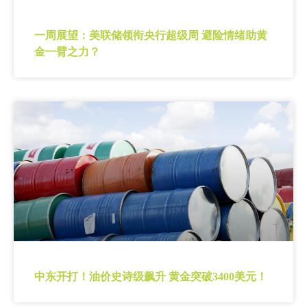
一周展望：美联储领衔央行超级周 避险情绪助黄
金一臂之力？
中东开打！油价史诗级飙升 黄金突破3400美元！